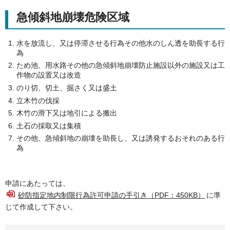
急傾斜地崩壊危険区域
水を放流し、又は停滞させる行為その他水のしん透を助長する行
為
ため池、用水路その他の急傾斜地崩壊防止施設以外の施設又は工
作物の設置又は改造
のり切、切土、掘さく又は盛土
立木竹の伐採
木竹の滑下又は地引による搬出
土石の採取又は集積
その他、急傾斜地の崩壊を助長し、又は誘発するおそれのある行
為
申請にあたっては、
砂防指定地内制限行為許可申請の手引き（PDF：450KB）
に準
じて作成して下さい。