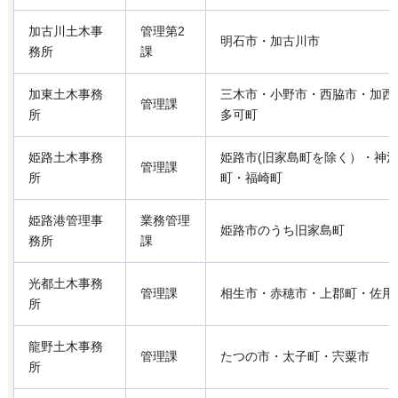
加古川土木事
管理第2
明石市・加古川市
務所
課
加東土木事務
三木市・小野市・西脇市・加西
管理課
所
多可町
姫路土木事務
姫路市(旧家島町を除く）・神
管理課
所
町・福崎町
姫路港管理事
業務管理
姫路市のうち旧家島町
務所
課
光都土木事務
管理課
相生市・赤穂市・上郡町・佐用
所
龍野土木事務
管理課
たつの市・太子町・宍粟市
所