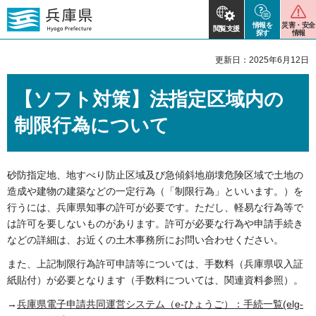
情報を
災害・安全
閲覧支援
探す
情報
更新日：2025年6月12日
【ソフト対策】法指定区域内の
制限行為について
砂防指定地、地すべり防止区域及び急傾斜地崩壊危険区域で土地の
造成や建物の建築などの一定行為（「制限行為」といいます。）を
行うには、兵庫県知事の許可が必要です。ただし、軽易な行為等で
は許可を要しないものがあります。許可が必要な行為や申請手続き
などの詳細は、お近くの土木事務所にお問い合わせください。
また、上記制限行為許可申請等については、手数料（兵庫県収入証
紙貼付）が必要となります（手数料については、関連資料参照）。
→
兵庫県電子申請共同運営システム（e-ひょうご）：手続一覧(elg-