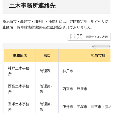
土木事務所連絡先
※尼崎市・高砂市・稲美町・播磨町には、砂防指定地・地すべり防
止区域・急傾斜地崩壊危険区域は指定されておりません。
画面サイズで表示
事務所名
窓口
担当市町
神戸土木事務
管理課
神戸市
所
西宮土木事務
管理第2
西宮市・芦屋市
所
課
宝塚土木事務
管理第2
伊丹市・宝塚市・川西市・猪名
所
課