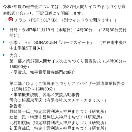
令和7年度の報告会については、第27回人間サイズのまちづくり賞
表彰式と合わせ、下記日程にて開催します。
（
チラシ（PDF：817KB）（別ウィンドウで開きます）
）
日時：令和7年11月19日（水曜日）14時00分～（13時30分受付
開始）
会場：THE SORAKUEN「パークスイート」 （神戸市中央区
中山手通5丁目3-1）
内容：
第一部／第27回人間サイズのまちづくり賞表彰式（14時00分～
15時00分）
・受賞式、知事賞受賞各部門の紹介
第二部／ひょうご復興まちづくりアドバイザー派遣事業報告会
（15時15分～16時30分）
・事業概要説明、各地区支援活動報告
司会：松原永季氏（有限会社スタヂオ・カタリスト）
報告者：
野崎隆一氏（特定非営利法人神戸まちづくり研究所）
辻信一氏（特定非営利法人神戸まちづくり研究所）
北村胡桃氏（特定非営利法人神戸まちづくり研究所）
初田直哉氏（特定非営利法人神戸まちづくり研究所）