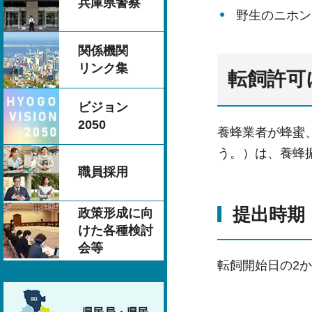
兵庫県警察
野生のニホン
関係機関
リンク集
転飼許可
ビジョン
2050
養蜂業者が蜂蜜
う。）は、養蜂
職員採用
提出時期
政策形成に向
けた各種検討
会等
転飼開始日の2