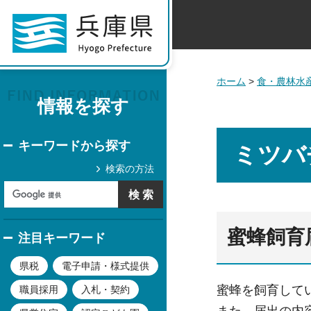
ホーム
>
食・農林水
情報を探す
キーワードから探す
ミツバ
検索の方法
蜜蜂飼育
注目キーワード
県税
電子申請・様式提供
蜜蜂を飼育して
職員採用
入札・契約