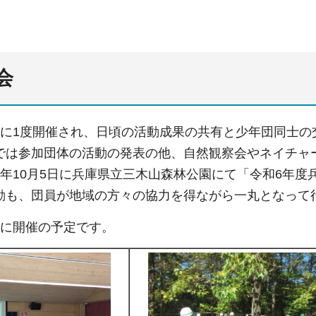
会
年に1度開催され、日頃の活動成果の共有と少年団同士
では参加団体の活動の発表の他、自然観察会やネイチャ
6年10月5日に兵庫県立三木山森林公園にて「令和6年
動も、団員が地域の方々の協力を得ながら一丸となって
度に開催の予定です。