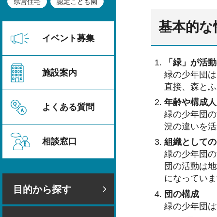
県営住宅
認定こども園
基本的な
イベント募集
「緑」が活動
施設案内
緑の少年団は
直接、森とふ
年齢や構成人
よくある質問
緑の少年団の
況の違いを活
相談窓口
組織としての
緑の少年団の
団の活動は地
になっていま
目的から探す
団の構成
緑の少年団は