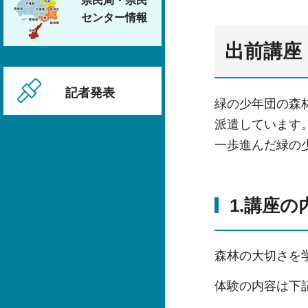
県民局・県民
センター情報
出前講座
記者発表
緑の少年団の森
派遣しています
一歩進んだ緑の
1.講座の
森林の大切さを
体験の内容は下