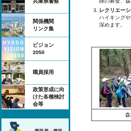
緑の募金、森
兵庫県警察
レクリエーシ
ハイキングや
関係機関
深めます。
リンク集
ビジョン
2050
職員採用
政策形成に向
けた各種検討
会等
森