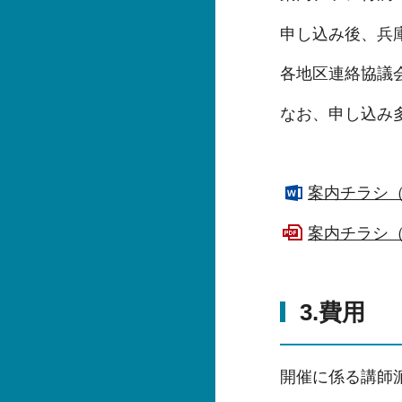
申し込み後、兵
各地区連絡協議
なお、申し込み
案内チラシ（
案内チラシ（
3.費用
開催に係る講師