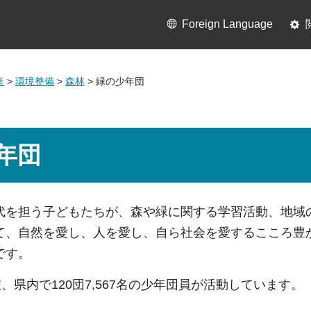
Foreign Language
産
>
環境整備
>
森林
> 緑の少年団
年団
代を担う子どもたちが、森や緑に関する学習活動、地域
て、自然を愛し、人を愛し、自ら社会を愛するこころ豊
です。
在、県内で120団7,567名の少年団員が活動しています。