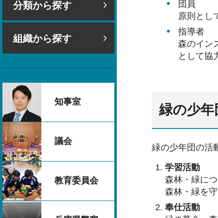
団員
分類から探す
原則とし
指導者
組織から探す
森のイン
として協
知事室
緑の少年
議会
緑の少年団の活
学習活動
森林・緑につ
教育委員会
森林・緑を守
奉仕活動