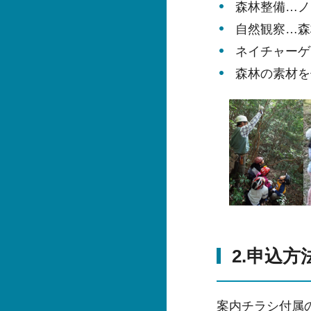
森林整備…ノ
自然観察…森
ネイチャーゲ
森林の素材を
2.申込方
案内チラシ付属