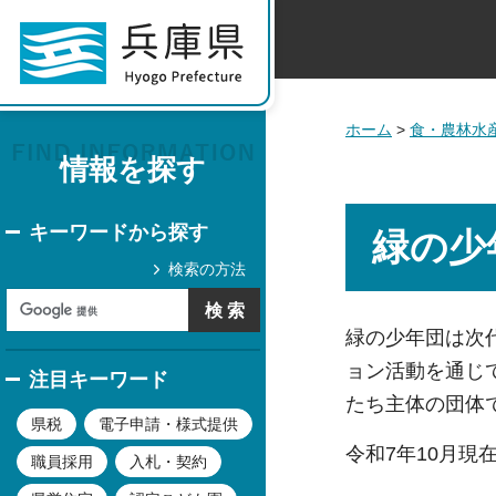
ホーム
>
食・農林水
情報を探す
キーワードから探す
緑の少
検索の方法
緑の少年団は次
ョン活動を通じ
注目キーワード
たち主体の団体
県税
電子申請・様式提供
令和7年10月現
職員採用
入札・契約