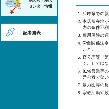
県民局・県民
センター情報
兵庫県での就
本店所在地が
内の条件不利
記者発表
雇用保険の適
労働関係法令
こと。
官公庁等（第
く。）ではな
風俗営業等の
営む者でない
暴力団等の反
宗教活動や政