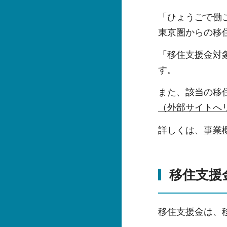
「ひょうごで働
東京圏からの移
「移住支援金対
す。
また、該当の移
（外部サイトへ
詳しくは、
事業
移住支援
移住支援金は、