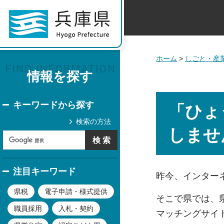
ホーム
>
しごと・産
情報を探す
キーワードから探す
「ひょ
検索の方法
しませ
注目キーワード
昨今、インター
県税
電子申請・様式提供
そこで県では、
職員採用
入札・契約
マッチングサイ