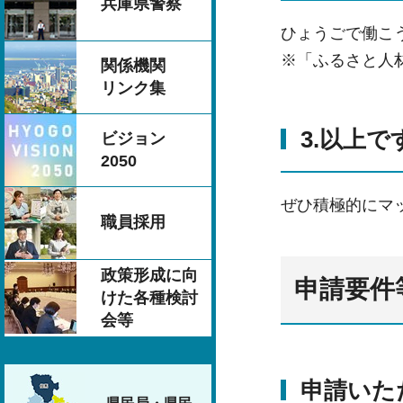
兵庫県警察
ひょうごで働こ
※「ふるさと人
関係機関
リンク集
3.以上で
ビジョン
2050
ぜひ積極的にマ
職員採用
政策形成に向
申請要件
けた各種検討
会等
申請いた