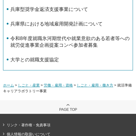
兵庫型奨学金返済支援事業について
兵庫県における地域雇用開発計画について
令和8年度就職氷河期世代や就業意欲のある若者等への
就労促進事業企画提案コンペ参加者募集
大学との就職支援協定
ホーム
>
しごと・産業
>
労働・雇用・資格
>
しごと・雇用・働き方
> 就活準備
キャリアラボラトリー事業
PAGE TOP
リンク・著作権・免責事項
個人情報の取扱いについて