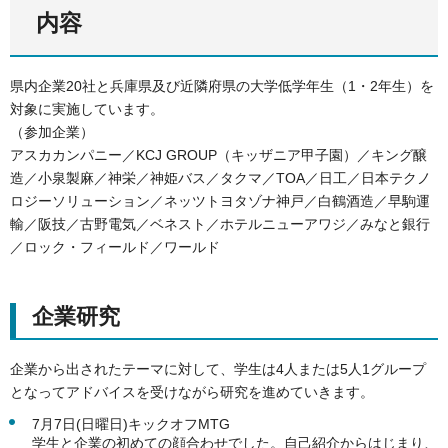
内容
県内企業20社と兵庫県及び近隣府県の大学低学年生（1・2年生）を
対象に実施しています。
（参加企業）
アスカカンパニー／KCJ GROUP（キッザニア甲子園）／キング醸
造／小泉製麻／神栄／神姫バス／タクマ／TOA／日工／日本テクノ
ロジーソリューション／ネッツトヨタゾナ神戸／白鶴酒造／早駒運
輸／阪技／古野電気／ベネスト／ホテルニューアワジ／みなと銀行
／ロック・フィールド／ワールド
企業研究
企業から出されたテーマに対して、学生は4人または5人1グループ
となってアドバイスを受けながら研究を進めていきます。
7月7日(日曜日)キックオフMTG
学生と企業の初めての顔合わせでした。自己紹介からはじまり、