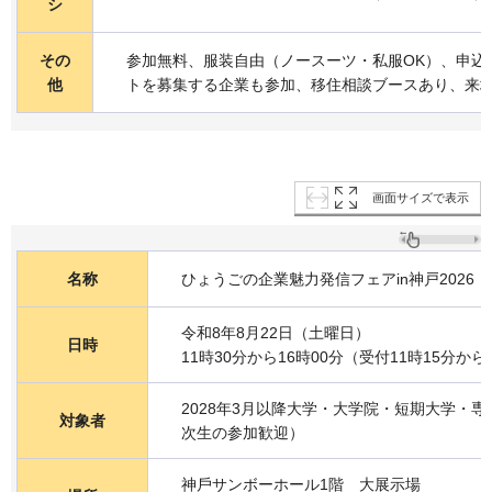
シ
その
参加無料、服装自由（ノースーツ・私服OK）、申込
他
トを募集する企業も参加、移住相談ブースあり、来
画面サイズで表示
名称
ひょうごの企業魅力発信フェアin神戸2026
令和8年8月22日（土曜日）
日時
11時30分から16時00分（受付11時15分から
2028年3⽉以降⼤学・⼤学院・短期⼤学・
対象者
次⽣の参加歓迎）
神⼾サンボーホール1階 ⼤展⽰場