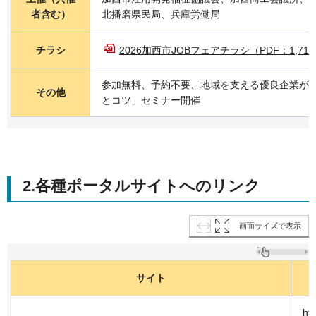
者含む）
北播磨県民局、兵庫労働局
チラシ
2026加西市JOBフェアチラシ（PDF：1,713
参加無料、予約不要、地域を支える優良企業が
その他
とコツ」セミナー開催
2.各種ポータルサイトへのリンク
画面サイズで表示
サイト
htt