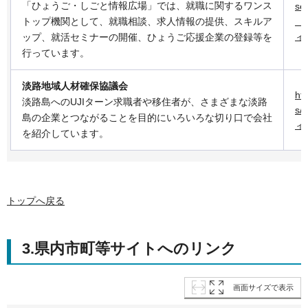
「ひょうご・しごと情報広場」では、就職に関するワンス
se
トップ機関として、就職相談、求人情報の提供、スキルア
（
ィ
ップ、就活セミナーの開催、ひょうご応援企業の登録等を
行っています。
淡路地域人材確保協議会
ht
淡路島へのUJIターン求職者や移住者が、さまざまな淡路
s
島の企業とつながることを目的にいろいろな切り口で会社
ィ
を紹介しています。
トップへ戻る
3.県内市町等サイトへのリンク
画面サイズで表示