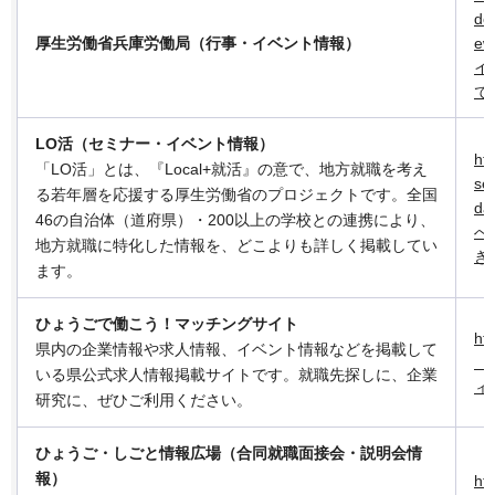
do
厚生労働省兵庫労働局（行事・イベント情報）
ew
イ
で
LO活（セミナー・イベント情報）
htt
「LO活」とは、『Local+就活』の意で、地方就職を考え
se
る若年層を応援する厚生労働省のプロジェクトです。全国
da
46の自治体（道府県）・200以上の学校との連携により、
へ
地方就職に特化した情報を、どこよりも詳しく掲載してい
き
ます。
ひょうごで働こう！マッチングサイト
ht
県内の企業情報や求人情報、イベント情報などを掲載して
（
いる県公式求人情報掲載サイトです。就職先探しに、企業
ィ
研究に、ぜひご利用ください。
ひょうご・しごと情報広場（合同就職面接会・説明会情
報）
ht