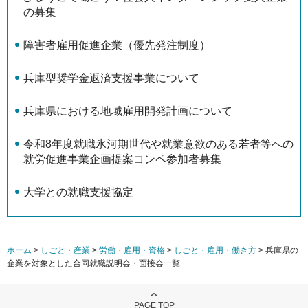
の募集
障害者雇用促進企業（優先発注制度）
兵庫型奨学金返済支援事業について
兵庫県における地域雇用開発計画について
令和8年度就職氷河期世代や就業意欲のある若者等への
就労促進事業企画提案コンペ参加者募集
大学との就職支援協定
ホーム
>
しごと・産業
>
労働・雇用・資格
>
しごと・雇用・働き方
> 兵庫県の
企業を対象とした合同就職説明会・面接会一覧
PAGE TOP