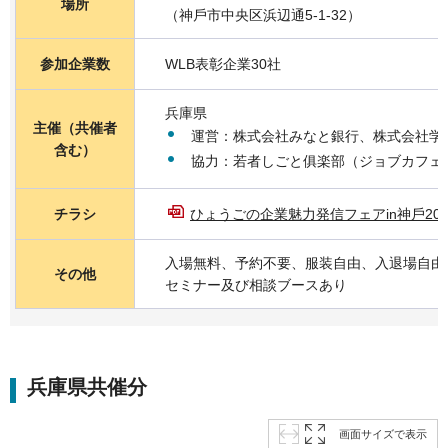
場所
（神⼾市中央区浜辺通5-1-32）
参加企業数
WLB表彰企業30社
兵庫県
主催（共催者
運営：株式会社みなと銀行、株式会社学
含む）
協力：若者しごと俱楽部（ジョブカフェ
チラシ
ひょうごの企業魅⼒発信フェアin神⼾2026
入場無料、予約不要、服装自由、入退場自由
その他
セミナー及び相談ブースあり
兵庫県共催分
画面サイズで表示