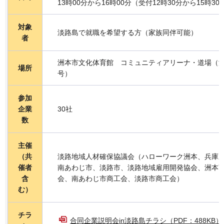
13時00分から16時00分（受付12時30分から15時30
対象
淡路島で就職を希望する方（家族同伴可能）
者
洲本市文化体育館 コミュニティアリーナ・道場（洲本
場所
号）
参加
企業
30社
数
主催
（共
淡路地域人材確保協議会（ハローワーク洲本、兵庫
催者
南あわじ市、淡路市、淡路地域雇用開発協会、洲本
含
会、南あわじ市商工会、淡路市商工会）
む）
チラ
合同企業説明会in淡路島チラシ（PDF：488KB）