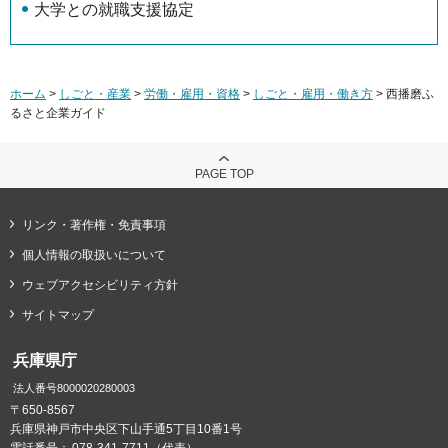
大学との就職支援協定
ホーム
>
しごと・産業
>
労働・雇用・資格
>
しごと・雇用・働き方
> 西播磨ふ
るさと企業ガイド
PAGE TOP
リンク・著作権・免責事項
個人情報の取扱いについて
ウェブアクセシビリティ方針
サイトマップ
兵庫県庁
法人番号8000020280003
〒650-8567
兵庫県神戸市中央区下山手通5丁目10番1号
電話番号：
078-341-7711（代表）