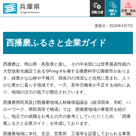
情報を
災害・安全
閲覧支援
探す
情報
更新日：2026年4月7日
西播磨ふるさと企業ガイド
西播磨は、岡山県・鳥取県と接し、その中央部には世界最高性能の
大型放射光施設であるSPring-8を擁する播磨科学公園都市がありま
す。緑豊かな山林や千種川、揖保川の清流など自然に恵まれ、人々
が心豊かに暮らす地域です。一方、若年労働者が不足する傾向にあ
り、地域の活力の低下が懸念されています。
西播磨県民局及び西播磨地域人材確保協議会（経済団体、市町、ハ
ローワーク、県民局等で構成）では、西播磨地域の事業所を紹介
し、地元での就職をお考えの方の参考としていただくため、「西播
磨ふるさと企業ガイド」を作成しております。
西播磨地域に本社、支店、営業所、工場等を設置しておられる事業