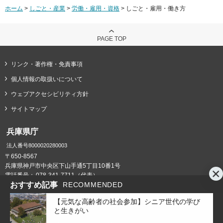
ホーム
>
しごと・産業
>
労働・雇用・資格
> しごと・雇用・働き方
PAGE TOP
リンク・著作権・免責事項
個人情報の取扱いについて
ウェブアクセシビリティ方針
サイトマップ
兵庫県庁
法人番号8000020280003
〒650-8567
兵庫県神戸市中央区下山手通5丁目10番1号
電話番号：
078-341-7711（代表）
おすすめ記事
RECOMMENDED
県庁までの交通案内
庁舎案内
【元気な高齢者の社会参加】シニア世代の学び
と生きがい