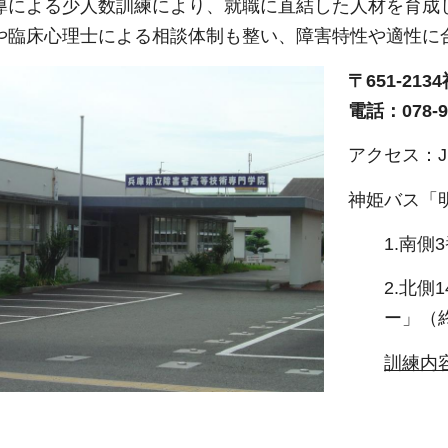
導による少人数訓練により、就職に直結した人材を育成
や臨床心理士による相談体制も整い、障害特性や適性に
〒651-21
電話：078-92
アクセス：
神姫バス「
1.南
2.北
ー」（
訓練内