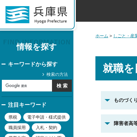
ホーム
>
しごと・産
情報を探す
キーワードから探す
就職を
検索の方法
ものづく
注目キーワード
県税
電子申請・様式提供
障害者高
職員採用
入札・契約