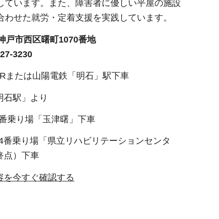
しています。また、障害者に優しい平屋の施設
合わせた就労・定着支援を実践しています。
34神戸市西区曙町1070番地
7-3230
JRまたは山陽電鉄「明石」駅下車
明石駅」より
側3番乗り場「玉津曙」下車
側14番乗り場「県立リハビリテーションセンタ
終点）下車
容を今すぐ確認する