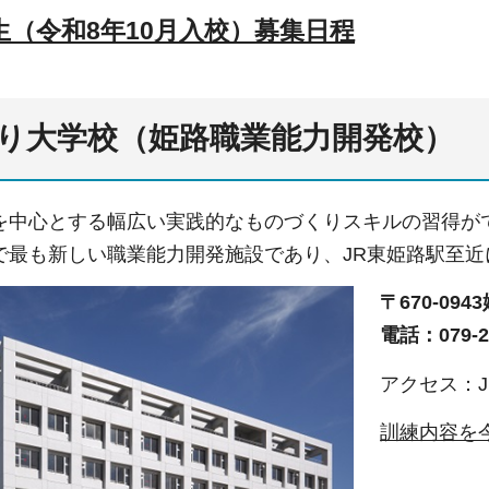
生（令和8年10月入校）募集日程
り大学校（姫路職業能力開発校）
を中心とする幅広い実践的なものづくりスキルの習得が
で最も新しい職業能力開発施設であり、JR東姫路駅至
〒670-09
電話：079-24
アクセス：
訓練内容を