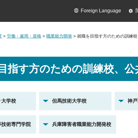
Foreign Language
業
>
労働・雇用・資格
>
職業能力開発
> 就職を目指す方のための訓練
目指す方のための訓練校、公
り大学校
但馬技術大学校
神戸
等技術専門学院
兵庫障害者職業能力開発校