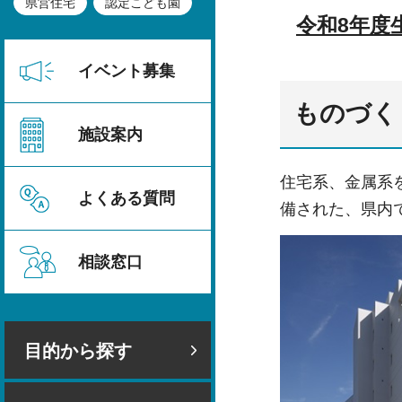
県営住宅
認定こども園
令和8年度
イベント募集
ものづく
施設案内
住宅系、金属系
よくある質問
備された、県内
相談窓口
目的から探す