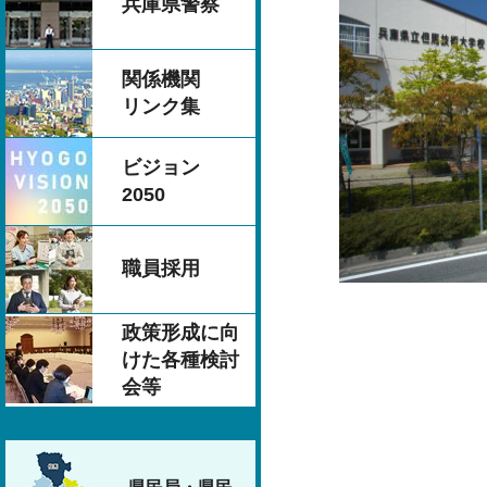
兵庫県警察
関係機関
リンク集
ビジョン
2050
職員採用
政策形成に向
けた各種検討
会等