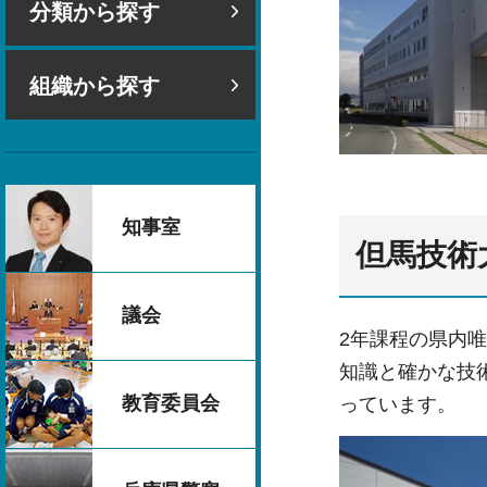
分類から探す
組織から探す
知事室
但馬技術
議会
2年課程の県内
知識と確かな技
教育委員会
っています。