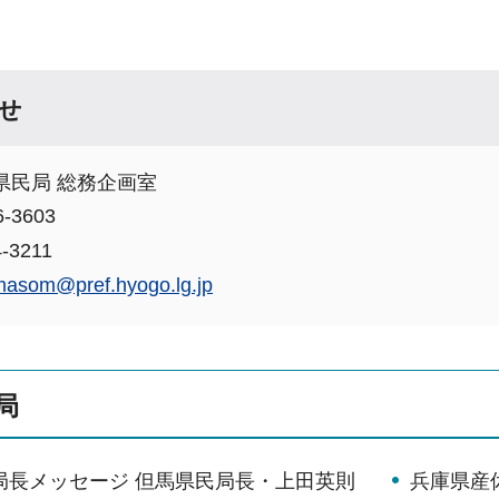
せ
県民局 総務企画室
-3603
-3211
imasom@pref.hyogo.lg.jp
局
局長メッセージ 但馬県民局長・上田英則
兵庫県産