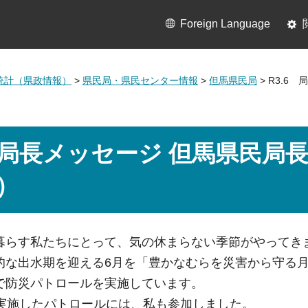
Foreign Language
統計（県政情報）
>
県民局・県民センター情報
>
但馬県民局
> R3.
6 局長メッセージ 但馬県民
）
らす私たちにとって、気の休まらない季節がやってき
な出水期を迎える6月を「豊かなむらを災害から守る月
で防災パトロールを実施しています。
実施したパトロールには、私も参加しました。