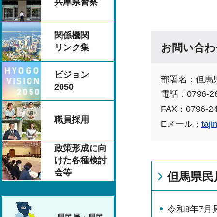
兵庫県警察
関係機関
お問い合わ
リンク集
ビジョン
部署名：但馬
2050
電話：0796-26
FAX：0796-24
職員採用
Eメール：
taj
政策形成に向
けた各種検討
会等
但馬県民
令和8年7月