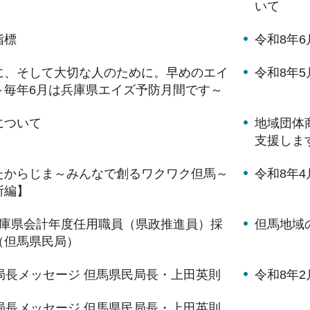
いて
指標
令和8年
に、そして大切な人のために。早めのエイ
令和8年
～毎年6月は兵庫県エイズ予防月間です～
について
地域団体
支援しま
たからじま～みんなで創るワクワク但馬～
令和8年
所編】
兵庫県会計年度任用職員（県政推進員）採
但馬地域
（但馬県民局）
局長メッセージ 但馬県民局長・上田英則
令和8年
局長メッセージ 但馬県民局長・上田英則