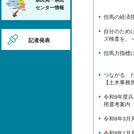
県民局・県民
センター情報
但馬の経済
自分のため
ズ検査を。
記者発表
但馬力指標
つながる、
【土木事務
令和8年度
用選考案内
令和8年3月
令和8年1月