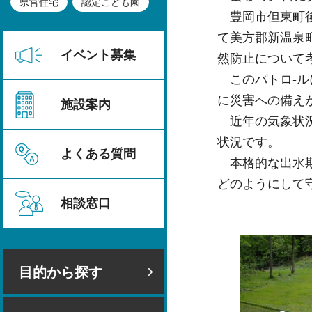
県営住宅
認定こども園
豊岡市但東町後
て美方郡新温泉
イベント募集
然防止について
このパトロ-ル
に災害への備え
施設案内
近年の気象状況
状況です。
よくある質問
本格的な出水期
どのようにして
相談窓口
目的から探す