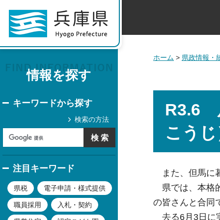
ホーム
>
県政情報・
情報を探す
キーワードから探す
R3.
検索の方法
こうじ
注目キーワード
また、但馬に暮
県では、本格的
県税
電子申請・様式提供
の皆さんと合同
職員採用
入札・契約
去る6月3日に