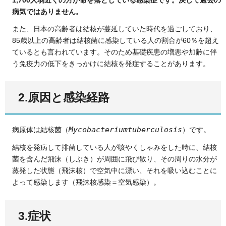
病気ではありません。
また、日本の高齢者は結核が蔓延していた時代を過ごしており、
85歳以上の高齢者は結核菌に感染している人の割合が60％を超え
ているとも言われています。そのため基礎疾患の増悪や加齢に伴
う免疫力の低下をきっかけに結核を発症することがあります。
2.原因と感染経路
Mycobacteriumtuberculosis
病原体は結核菌（
）です。
結核を発病して排菌している人が咳やくしゃみをした時に、結核
菌を含んだ飛沫（しぶき）が周囲に飛び散り、その周りの水分が
蒸発した状態（飛沫核）で空気中に漂い、それを吸い込むことに
よって感染します（飛沫核感染＝空気感染）。
3.症状