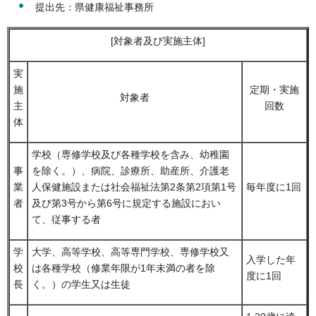
提出先：県健康福祉事務所
[対象者及び実施主体]
実
施
定期・実施
対象者
主
回数
体
学校（専修学校及び各種学校を含み、幼稚園
事
を除く。）、病院、診療所、助産所、介護老
業
人保健施設または社会福祉法第2条第2項第1号
毎年度に1回
者
及び第3号から第6号に規定する施設におい
て、従事する者
学
大学、高等学校、高等専門学校、専修学校又
入学した年
校
は各種学校（修業年限が1年未満の者を除
度に1回
長
く。）の学生又は生徒