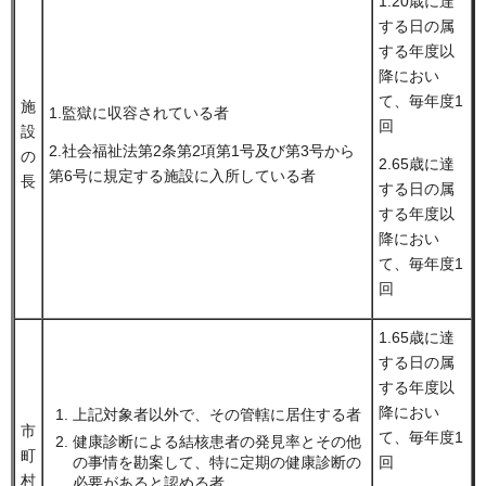
1.20歳に達
する日の属
する年度以
降におい
て、毎年度1
施
1.監獄に収容されている者
回
設
2.社会福祉法第2条第2項第1号及び第3号から
の
2.65歳に達
第6号に規定する施設に入所している者
長
する日の属
する年度以
降におい
て、毎年度1
回
1.65歳に達
する日の属
する年度以
降におい
上記対象者以外で、その管轄に居住する者
市
て、毎年度1
健康診断による結核患者の発見率とその他
町
の事情を勘案して、特に定期の健康診断の
回
村
必要があると認める者