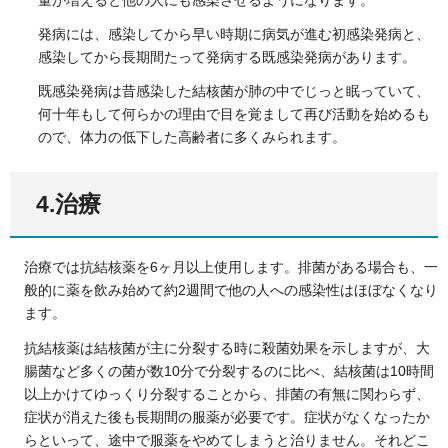
発病には、感染してから早い時期に病気が進む初感染発病と、
感染してから長期間たって発病する既感染発病があります。
既感染発病は昔感染した結核菌が肺の中でじっと眠っていて、
何十年もして何らかの理由で目を覚まして再び活動を始めるも
ので、体力の低下した高齢者に多くみられます。
4.治療
治療では抗結核薬を6ヶ月以上使用します。排菌がある場合も、一
般的に薬を飲み始めて約2週間で他の人への感染性はほぼなくなり
ます。
抗結核薬は結核菌が主に分裂する時に殺菌効果を示しますが、大
腸菌など多くの菌が数10分で分裂するのに比べ、結核菌は10時間
以上かけてゆっくり分裂することから、排菌の有無に関わらず、
症状が消えた後も長期間の服薬が必要です。症状がなくなったか
らといって、途中で服薬をやめてしまうと治りません。それどこ