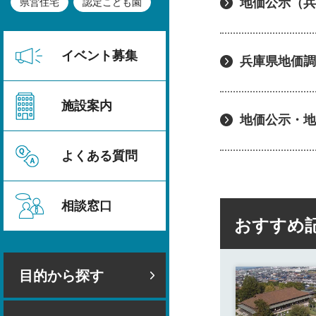
地価公示（兵
県営住宅
認定こども園
イベント募集
兵庫県地価調
施設案内
地価公示・地
よくある質問
相談窓口
おすすめ
目的から探す