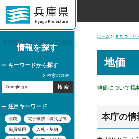
ホーム
>
まちづくり
情報を探す
地価
キーワードから探す
検索の方法
地価について掲
注目キーワード
本庁の情
県税
電子申請・様式提供
職員採用
入札・契約