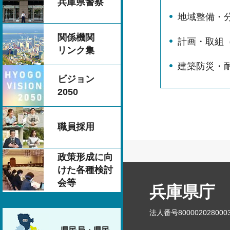
兵庫県警察
地域整備・
関係機関
計画・取組
リンク集
建築防災・
ビジョン
2050
職員採用
政策形成に向
けた各種検討
会等
兵庫県庁
法人番号800002028000