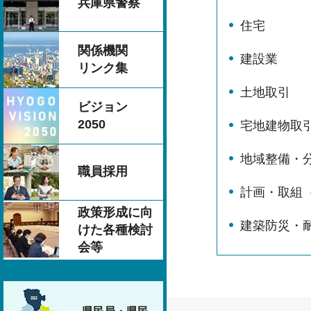
兵庫県警察
住宅
関係機関
建設業
リンク集
土地取引
ビジョン
2050
宅地建物取
地域整備・
職員採用
計画・取組
政策形成に向
建築防災・
けた各種検討
会等