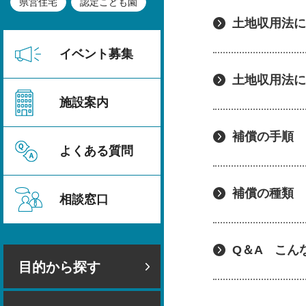
県営住宅
認定こども園
土地収用法に
イベント募集
土地収用法に
施設案内
補償の手順
よくある質問
補償の種類
相談窓口
Q＆A こん
目的から探す