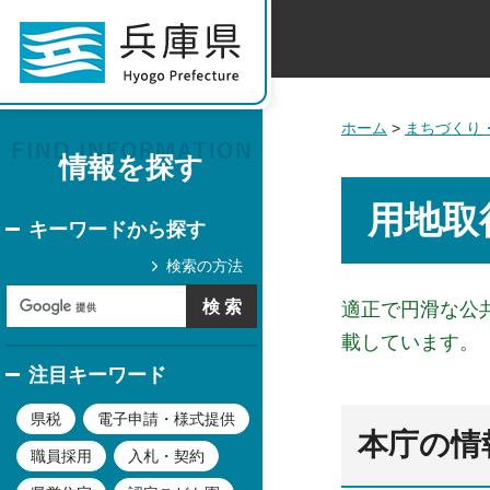
ホーム
>
まちづくり
情報を探す
用地取
キーワードから探す
検索の方法
適正で円滑な公
載しています。
注目キーワード
県税
電子申請・様式提供
本庁の情
職員採用
入札・契約