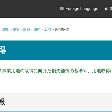
Foreign Language
・環境
>
住宅・建築・開発・土地
> 用地取得
得
共事業用地の取得に向けた損失補償の基準や、用地取得
報