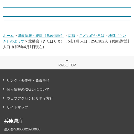
ホーム
>
県政情報・統計（県政情報）
>
広報
>
こどものひろば
>
地域（ちい
き）のようす
> 北播磨（きたはりま）：5市1町 人口：256,382人（兵庫県推計
人口 令和5年4月1日現在）
PAGE TOP
リンク・著作権・免責事項
個人情報の取扱いについて
ウェブアクセシビリティ方針
サイトマップ
兵庫県庁
法人番号8000020280003