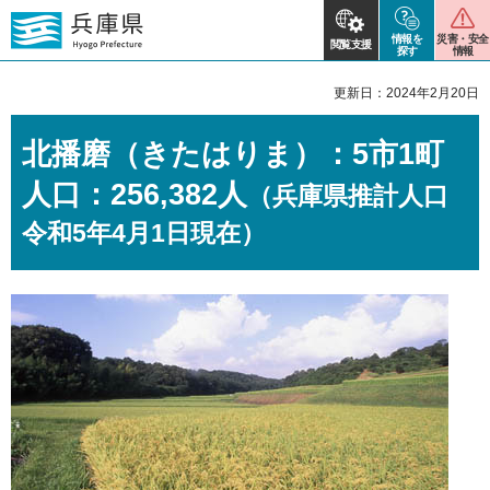
情報を
災害・安全
閲覧支援
探す
情報
更新日：2024年2月20日
北播磨（きたはりま）：5市1町
人口：256,382人
（兵庫県推計人口
令和5年4月1日現在）