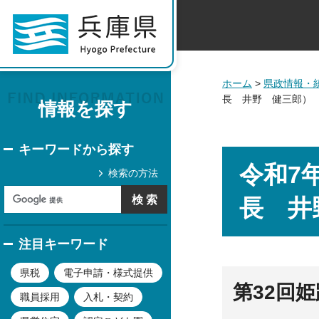
ホーム
>
県政情報・
長 井野 健三郎）
情報を探す
キーワードから探す
令和7
検索の方法
長 井
注目キーワード
県税
電子申請・様式提供
第32回
職員採用
入札・契約