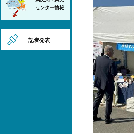
県民局・県民
センター情報
記者発表