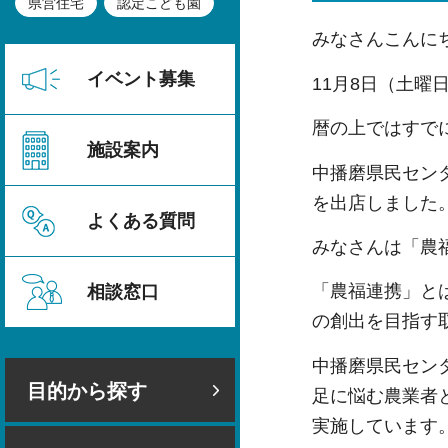
県営住宅
認定こども園
みなさんこんに
イベント募集
11月8日（土
暦の上ではすで
施設案内
中播磨県民セン
を出店しました
よくある質問
みなさんは「農
「農福連携」と
相談窓口
の創出を目指す
中播磨県民セン
目的から探す
足に悩む農業者
実施しています