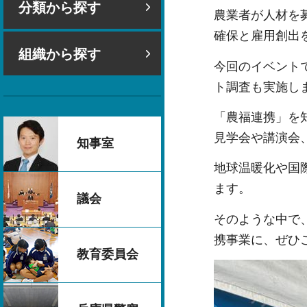
分類から探す
農業者が人材を
確保と雇用創出
組織から探す
今回のイベント
ト調査も実施し
「農福連携」を
見学会や講演会
知事室
地球温暖化や国
ます。
議会
そのような中で
携事業に、ぜひ
教育委員会