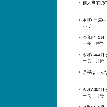
個⼈事業税
令和8年度
いて
令和8年5
ー長 井野
令和8年4
ー長 井野
県税は、み
令和8年2
ー長 井野