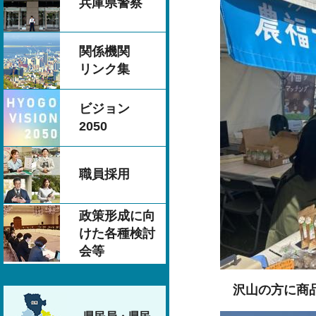
兵庫県警察
関係機関
リンク集
ビジョン
2050
職員採用
政策形成に向
けた各種検討
会等
沢山の方に商品