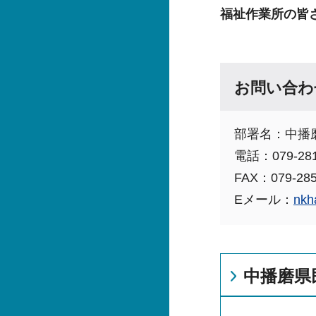
福祉作業所の皆
お問い合わ
部署名：中播
電話：079-281
FAX：079-285
Eメール：
nkh
中播磨県