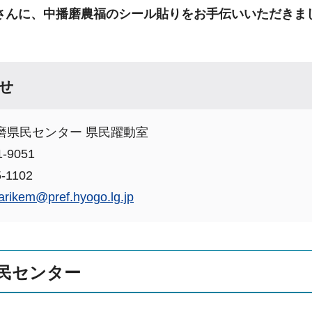
さんに、中播磨農福のシール貼りをお手伝いいただきま
せ
磨県民センター 県民躍動室
-9051
-1102
arikem@pref.hyogo.lg.jp
民センター