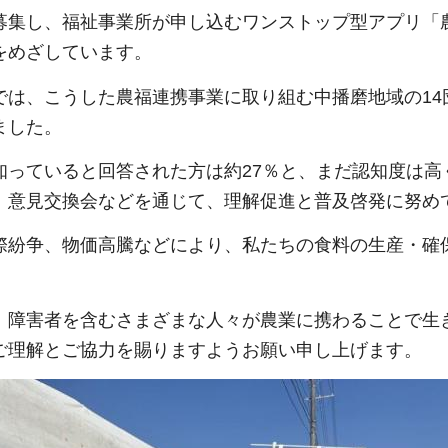
募集し、福祉事業所が申し込むワンストップ型アプリ「
をめざしています。
では、こうした農福連携事業に取り組む中播磨地域の1
ました。
知っていると回答された方は約27％と、まだ認知度は
、意見交換会などを通じて、理解促進と普及啓発に努め
際紛争、物価高騰などにより、私たちの食料の生産・確
、障害者を含むさまざまな人々が農業に携わることで生
ご理解とご協力を賜りますようお願い申し上げます。