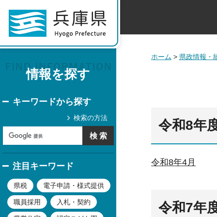
ホーム
>
県政情報・
情報を探す
キーワードから探す
検索の方法
令和8年
令和8年4月
注目キーワード
県税
電子申請・様式提供
職員採用
入札・契約
令和7年