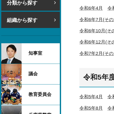
分類から探す
令和6年4月
令
令和6年7月(その
組織から探す
令和6年10月(その
令和6年12月(その
知事室
令和7年2月(その
議会
令和5年
教育委員会
令和5年4月
令
令和5年8月
令