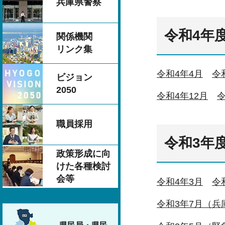
兵庫県警察
令和4年
関係機関
リンク集
令和4年4月
令
ビジョン
2050
令和4年12月
令
職員採用
令和3年
政策形成に向
けた各種検討
会等
令和4年3月
令
令和3年7月（兵