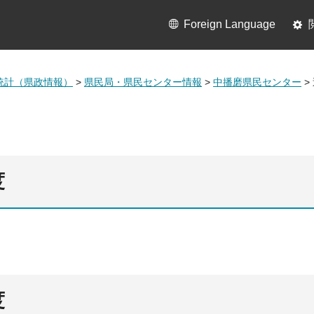
Foreign Language
統計（県政情報）
>
県民局・県民センター情報
>
中播磨県民センター
>
度
度