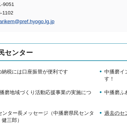
-9051
-1102
arikem@pref.hyogo.lg.jp
民センター
の納税には口座振替が便利です
中播磨イ
す！
中播磨地域づくり活動応援事業の実施につ
中播磨ふ
月センター長メッセージ（中播磨県民センタ
過去のセ
 健三郎）