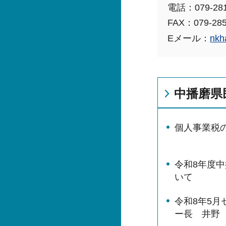
電話：079-281
FAX：079-285
Eメール：
nkh
中播磨県
個⼈事業税
令和8年度
いて
令和8年5
ー長 井野