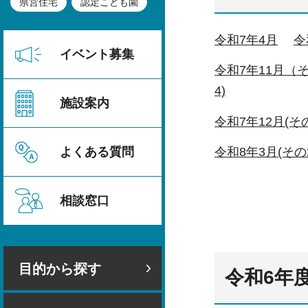
県営住宅
認定こども園
令和7年4月
令
イベント募集
令和7年11月（
4)
施設案内
令和7年12月(その
令和8年3月(その
よくある質問
相談窓口
目的から探す
令和6年