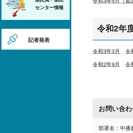
県民局・県民
令和3年5月（
センター情報
令和2年
記者発表
令和3年3月
令
令和2年9月
令
お問い合わ
部署名：中播