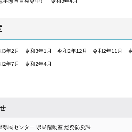
緊急事態宣言発令中）
令和3年4月
度
和3年2月
令和3年1月
令和2年12月
令和2年11月
和2年7月
令和2年4月
せ
磨県民センター 県民躍動室 総務防災課