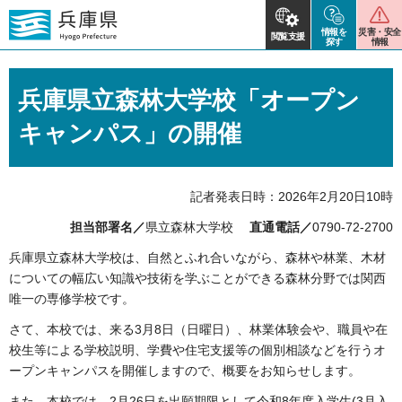
情報を
災害・安全
閲覧支援
探す
情報
兵庫県立森林大学校「オープン
キャンパス」の開催
記者発表日時：2026年2月20日10時
担当部署名／
県立森林大学校
直通電話／
0790-72-2700
兵庫県立森林大学校は、自然とふれ合いながら、森林や林業、木材
についての幅広い知識や技術を学ぶことができる森林分野では関西
唯一の専修学校です。
さて、本校では、来る3月8日（日曜日）、林業体験会や、職員や在
校生等による学校説明、学費や住宅支援等の個別相談などを行うオ
ープンキャンパスを開催しますので、概要をお知らせします。
また、本校では、2月26日を出願期限として令和8年度入学生(3月入