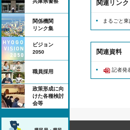
兵庫県警察
関連リンク
まるごと東
関係機関
リンク集
ビジョン
関連資料
2050
記者発表
職員採用
政策形成に向
けた各種検討
会等