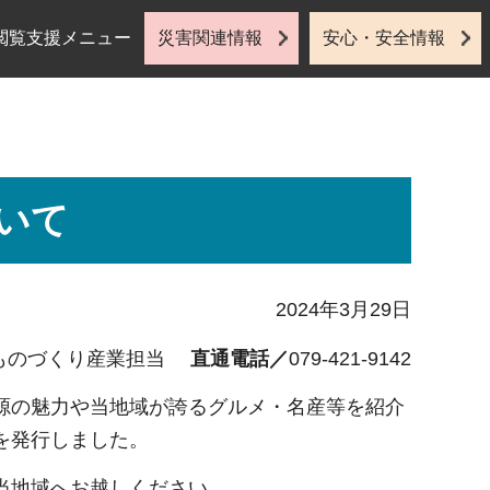
閲覧支援メニュー
災害関連情報
安心・安全情報
いて
2024年3月29日
課ものづくり産業担当
直通電話／
079-421-9142
源の魅力や当地域が誇るグルメ・名産等を紹介
を発行しました。
当地域へお越しください。