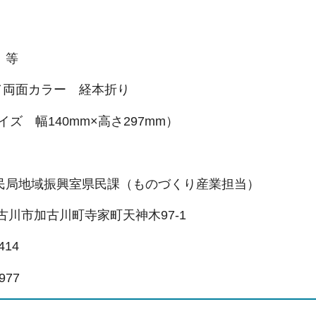
 等
／両面カラー 経本折り
ズ 幅140mm×高さ297mm）
民局地域振興室県民課（ものづくり産業担当）
 加古川市加古川町寺家町天神木97-1
414
977