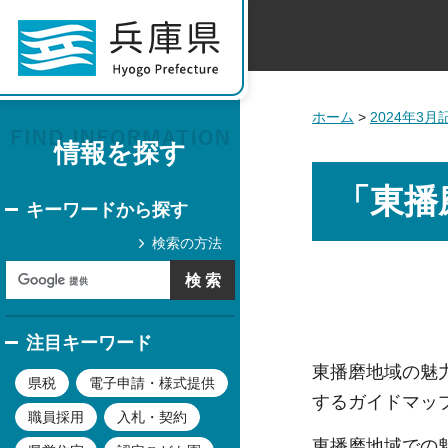
ホーム
>
2024年3
情報を探す
「東播
キーワードから探す
検索の方法
注目キーワード
東播磨地域の魅
県税
電子申請・様式提供
するガイドマッ
職員採用
入札・契約
東播磨地域での