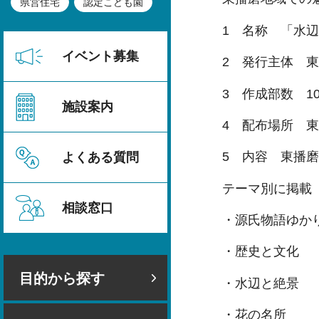
県営住宅
認定こども園
1 名称 「水
イベント募集
2 発行主体 
3 作成部数 10
施設案内
4 配布場所 
5 内容 東播
よくある質問
テーマ別に掲載
相談窓口
・源氏物語ゆか
・歴史と文化
目的から探す
・水辺と絶景
・花の名所