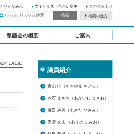
ふりがな表示
文字サイズ・色合い変更
音声読み上げ
検索の仕方
イ
ト
県議会の概要
ご案内
内
検
索
26年1月16日
議員紹介
青山 暁（あおやま さとる）
赤石 まさお（あかいし まさお）
麻田 寿美（あさだ ひさみ）
天野 文夫 （あまの ふみお）