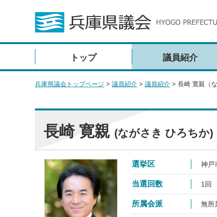
トップ
議員紹介
兵庫県議会トップページ
>
議員紹介
>
議員紹介
> 長崎 寛親（
長崎 寛親
(ながさき ひろちか)
選挙区
神戸
当選回数
1回
所属会派
無所