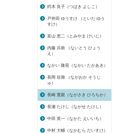
鍔木 良子（つばき よしこ）
戸井田 ゆうすけ （といだ ゆう
すけ）
富山 恵二（とみやま けいじ）
内藤 兵衛 （ないとう ひょう
え）
なかい 隆晃（なかい たかあき）
長岡 壯壽 （ながおか そうじ
ゅ）
長崎 寛親（ながさき ひろちか）
長瀬 たけし（ながせ たけし）
中田 英一（なかた えいいち）
中村 大輔（なかむら だいすけ）