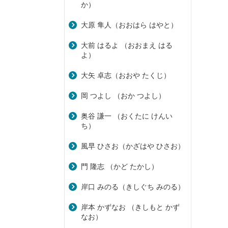
か）
大原 隼人（おおはら はやと）
大前 はるよ （おおまえ はる
よ）
大矢 卓志（おおや たくじ）
岡 つよし （おか つよし）
奥谷 謙一 （おくたに けんい
ち）
風早 ひさお（かざはや ひさお）
門 隆志 （かど たかし）
岸口 みのる（きしぐち みのる）
岸本 かずなお （きしもと かず
なお）