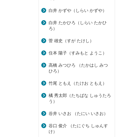
白井 かずや（しらい かずや）
白井 たかひろ（しらい たかひ
ろ）
菅 雄史（すが たけし）
住本 陽子（すみもと ようこ）
高橋 みつひろ （たかはし みつ
ひろ）
竹尾 ともえ（たけお ともえ）
橘 秀太郎（たちばな しゅうたろ
う）
谷井 いさお （たにい いさお）
谷口 俊介 （たにぐち しゅんす
け）