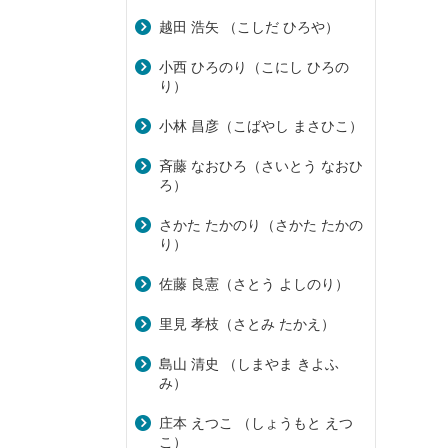
越田 浩矢 （こしだ ひろや）
小西 ひろのり（こにし ひろの
り）
小林 昌彦（こばやし まさひこ）
斉藤 なおひろ（さいとう なおひ
ろ）
さかた たかのり（さかた たかの
り）
佐藤 良憲（さとう よしのり）
里見 孝枝（さとみ たかえ）
島山 清史 （しまやま きよふ
み）
庄本 えつこ （しょうもと えつ
こ）