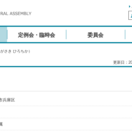
定例会・臨時会
委員会
ながさき ひろちか）
更新日：20
市兵庫区
属