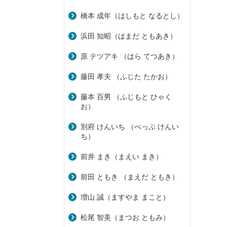
橋本 成年（はしもと なるとし）
浜田 知昭（はまだ ともあき）
原 テツアキ （はら てつあき）
藤田 孝夫 （ふじた たかお）
藤本 百男 （ふじもと ひゃく
お）
別府 けんいち （べっぷ けんい
ち）
前井 まき（まえい まき）
前田 ともき （まえだ ともき）
増山 誠（ますやま まこと）
松尾 智美（まつお ともみ）