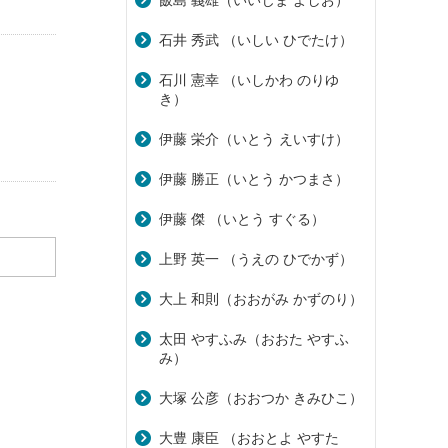
飯島 義雄（いいじま よしお）
石井 秀武 （いしい ひでたけ）
石川 憲幸 （いしかわ のりゆ
き）
伊藤 栄介（いとう えいすけ）
伊藤 勝正（いとう かつまさ）
伊藤 傑 （いとう すぐる）
上野 英一 （うえの ひでかず）
大上 和則（おおがみ かずのり）
太田 やすふみ（おおた やすふ
み）
大塚 公彦（おおつか きみひこ）
大豊 康臣 （おおとよ やすた