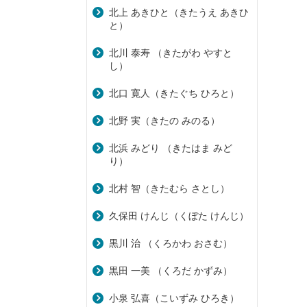
北上 あきひと（きたうえ あきひ
と）
北川 泰寿 （きたがわ やすと
し）
北口 寛人（きたぐち ひろと）
北野 実（きたの みのる）
北浜 みどり （きたはま みど
り）
北村 智（きたむら さとし）
久保田 けんじ（くぼた けんじ）
黒川 治 （くろかわ おさむ）
黒田 一美 （くろだ かずみ）
小泉 弘喜（こいずみ ひろき）