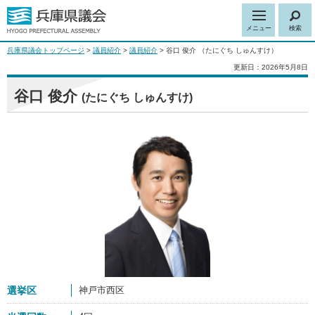
メニュー
検索
兵庫県議会トップページ
>
議員紹介
>
議員紹介
> 谷口 俊介 （たにぐち しゅんすけ）
更新日：2026年5月8日
谷口 俊介
(たにぐち しゅんすけ)
選挙区
神戸市西区