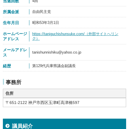
当選回数
4回
所属会派
自由民主党
生年月日
昭和53年3月1日
ホームページ
https://taniguchishunsuke.com/（外部サイトへリン
ク）
アドレス
メールアドレ
tanishunnishiku@yahoo.co.jp
ス
経歴
第129代兵庫県議会副議長
事務所
住所
〒651-2122 神戸市西区玉津町高津橋597
議員紹介