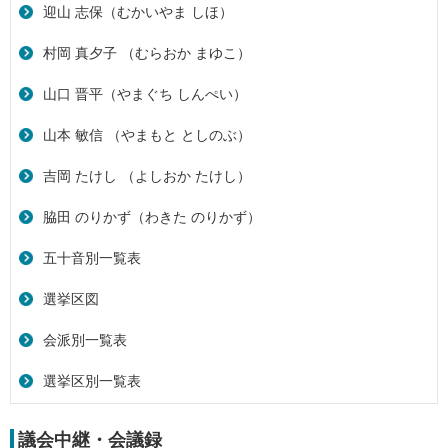
迎山 志保（むかいやま しほ）
村岡 真夕子 （むらおか まゆこ）
山口 晋平（やまぐち しんぺい）
山本 敏信 （やまもと としのぶ）
吉岡 たけし （よしおか たけし）
脇田 のりかず（わきた のりかず）
五十音別一覧表
選挙区図
会派別一覧表
選挙区別一覧表
議会中継・会議録