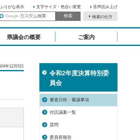
ふりがな表示
文字サイズ・色合い変更
音声読み上げ
検索の仕方
イ
ト
県議会の概要
ご案内
内
検
索
24年12月5日
令和2年度決算特別委
員会
審査日程・審議事項
付託議案一覧
質問
委員長報告