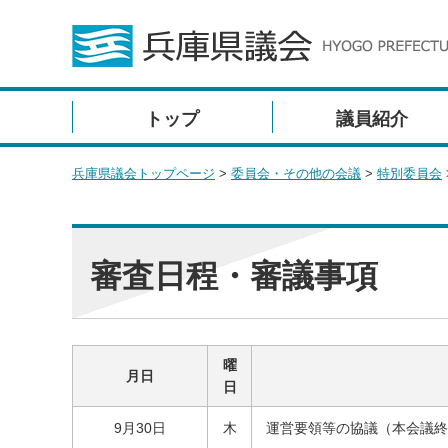
トップ
議員紹介
兵庫県議会トップページ
>
委員会・その他の会議
>
特別委員会
審査日程・審議事項
曜
月日
日
9月30日
木
運営要領等の協議（本会議終