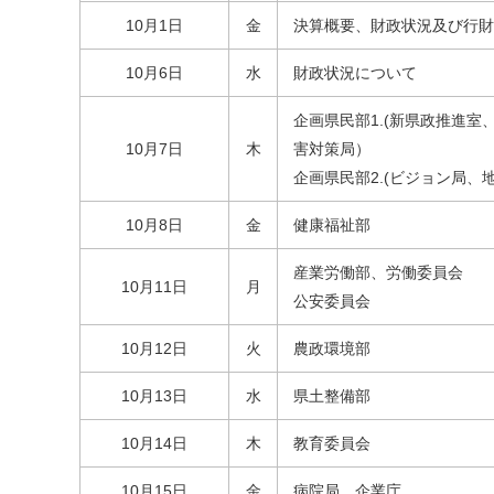
10月1日
金
決算概要、財政状況及び行財
10月6日
水
財政状況について
企画県民部1.(新県政推進
10月7日
木
害対策局）
企画県民部2.(ビジョン局
10月8日
金
健康福祉部
産業労働部、労働委員会
10月11日
月
公安委員会
10月12日
火
農政環境部
10月13日
水
県土整備部
10月14日
木
教育委員会
10月15日
金
病院局、企業庁