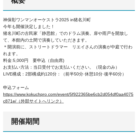
概要
神保彰ワンマンオーケストラ2025 in猪名川町
今年も開催決定しました！
猪名川町の古民家「静思館」でのドラム演奏。扉や雨戸を開放し
て、本館内の土間で演奏していただきます。
＊開演前に、ストリートドラマー リエイさんの演奏が中庭で行わ
れます。
料金:5,000円 要申込（自由席)
お支払い方法：当日受付でお支払いください。（現金のみ）
LIVE構成：2部構成約120分：（前半50分·休憩10分·後半60分）
申込フォーム
https://www.kokuchpro.com/event/5f922365be6cb2d054df0aa4075
c871e/（外部サイトへリンク）
開催期間