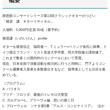
概要
静思館コンサートシリーズ第13回クラシックギターのつどい
「猪居 謙 ギターリサイタル」
入場料 : 3,000円/定員 50名（要予約）
猪居謙（いのいけん） profile
ギターを猪居信之、福田進一、T.ミュラー=ペリング各氏に師事。ド
イツ国立フランツ・リスト音楽大学卒業、同大学院修士課程修了。
これまで数多くの国内外のコンクールにおいて受賞。
現在、日本全国で演奏活動を精力的に行うと同時に、門下よりコン
クール優勝者入賞者を多数輩出するなど、指導者としても注目を集
めている。
（プログラム）
A. バリオス
フリア・フロリダ、最後のトレモロ大聖堂
C. ガルデル〜L。ブラーヴォ編 想いの届く日
L. ブローウェル ソナタ第5番『アルス・コンビナトリア』 ほか