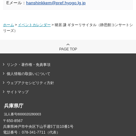
Eメール：
hanshinkkem@pref.hyogo.lg.jp
ホーム
>
イベントカレンダー
> 猪居 謙 ギターリサイタル（静思館コンサートシ
リーズ）
PAGE TOP
リンク・著作権・免責事項
個人情報の取扱いについて
ウェブアクセシビリティ方針
サイトマップ
兵庫県庁
法人番号8000020280003
〒650-8567
兵庫県神戸市中央区下山手通5丁目10番1号
電話番号：
078-341-7711（代表）