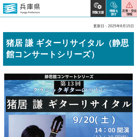
情報を
災害・安全
閲覧支援
探す
情報
更新日：2025年8月15日
猪居 謙 ギターリサイタル（静思
館コンサートシリーズ）