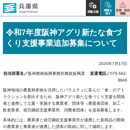
情報を
災害・安全
閲覧支援
探す
情報
令和7年度阪神アグリ新たな食づ
くり支援事業追加募集について
2025年7月17日
担当部署名／
阪神農林振興事務所農政振興課
直通電話／
079-562-
8849
阪神地域の農畜林産物を活用したバラエティに富んだ「食」のアト
ラクションを創出するため、阪神アグリ新たな食づくり支援を関係
者と連携して立案・実施する農業者、団体等（農業者団体、加工・
飲食業者、就労継続支援事業所、消費者団体）を追加募集します。
具体的には、農業者と就労継続支援事業所が連携した新商品の開発
や農業者と事業者が連携した誘客の取組に対して補助します。