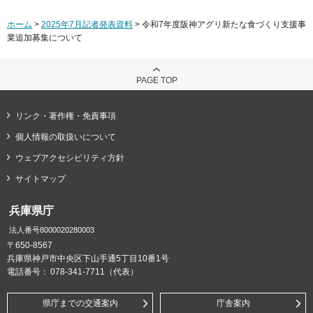
ホーム
>
2025年7月記者発表資料
> 令和7年度阪神アグリ新たな食づくり支援事
業追加募集について
PAGE TOP
リンク・著作権・免責事項
個人情報の取扱いについて
ウェブアクセシビリティ方針
サイトマップ
兵庫県庁
法人番号8000020280003
〒650-8567
兵庫県神戸市中央区下山手通5丁目10番1号
電話番号：
078-341-7711（代表）
県庁までの交通案内
庁舎案内