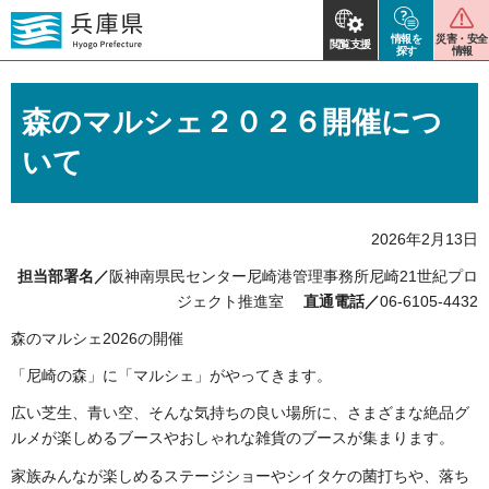
情報を
災害・安全
閲覧支援
探す
情報
森のマルシェ２０２６開催につ
いて
2026年2月13日
担当部署名／
阪神南県民センター尼崎港管理事務所尼崎21世紀プロ
ジェクト推進室
直通電話／
06-6105-4432
森のマルシェ2026の開催
「尼崎の森」に「マルシェ」がやってきます。
広い芝生、青い空、そんな気持ちの良い場所に、さまざまな絶品グ
ルメが楽しめるブースやおしゃれな雑貨のブースが集まります。
家族みんなが楽しめるステージショーやシイタケの菌打ちや、落ち