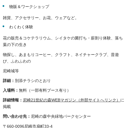
物販＆ワークショップ
雑貨、アクセサリー、お花、ウェアなど。
わくわく体験
花の販売＆コケテラリウム、シイタケの菌打ち・薪割り体験、落ち
葉の下の生き
物探し、あまもりコーヒー、クラフト、ネイチャークラブ、昔遊
び、ふわふわの
尼崎城等
詳細：
別添チラシのとおり
入場料：
無料（一部有料ブース有り）
詳細情報：
尼崎21世紀の森WEBマガジン（外部サイトへリンク）
に
掲載
問い合わせ先：
尼崎の森中央緑地パークセンター
〒660-0096尼崎市扇町33-4