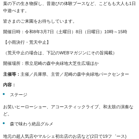
葉の下の生き物探し、昔遊びの体験ブースなど、こどもも大人も1日
中遊べます。
皆さまのご来園をお待ちしています。
開催日時：令和8年3月7日（土曜日）8日（日曜日）10時～15時
【小雨決行・荒天中止】
（荒天中止の場合は、下記のWEBマガジンにその旨掲載）
開催場所：県立尼崎の森中央緑地大芝生広場ほか
主催等：
主催／兵庫県、主管／尼崎の森中央緑地パークセンター
内容：
ステージ
お笑いヒーローショー、アコースティックライブ、和太鼓の演奏な
ど。
森で味わう絶品グルメ
地元の超人気店やマルシェ初出店のお店など(2日で19フ゛ース)