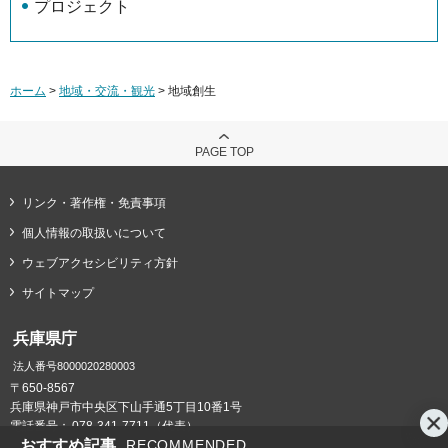
プロジェクト
ホーム
>
地域・交流・観光
> 地域創生
PAGE TOP
リンク・著作権・免責事項
個人情報の取扱いについて
ウェブアクセシビリティ方針
サイトマップ
兵庫県庁
法人番号8000020280003
〒650-8567
兵庫県神戸市中央区下山手通5丁目10番1号
電話番号：
078-341-7711（代表）
おすすめ記事
RECOMMENDED