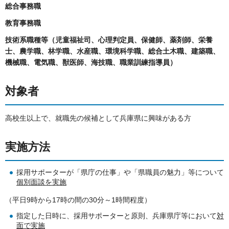
総合事務職
教育事務職
技術系職種等（児童福祉司、心理判定員、保健師、薬剤師、栄養
士、農学職、林学職、水産職、環境科学職、総合土木職、建築職、
機械職、電気職、獣医師、海技職、職業訓練指導員）
対象者
高校生以上で、就職先の候補として兵庫県に興味がある方
実施方法
採用サポーターが「県庁の仕事」や「県職員の魅力」等について
個別面談を実施
（平日9時から17時の間の30分～1時間程度）
指定した日時に、採用サポーターと原則、兵庫県庁等において
対
面で実施