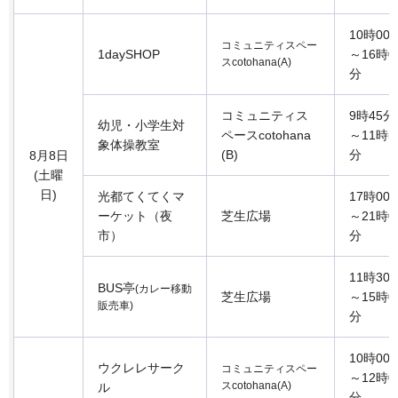
10時00
コミュニティスペー
1daySHOP
～16時0
スcotohana(A)
分
コミュニティス
9時45分
幼児・小学生対
ペースcotohana
～11時5
象体操教室
(B)
分
8月8日
(土曜
日)
光都てくてくマ
17時00
ーケット（夜
芝生広場
～21時0
市）
分
11時30
BUS亭
(カレー移動
芝生広場
～15時0
販売車)
分
10時00
ウクレレサーク
コミュニティスペー
～12時0
スcotohana(A)
ル
分