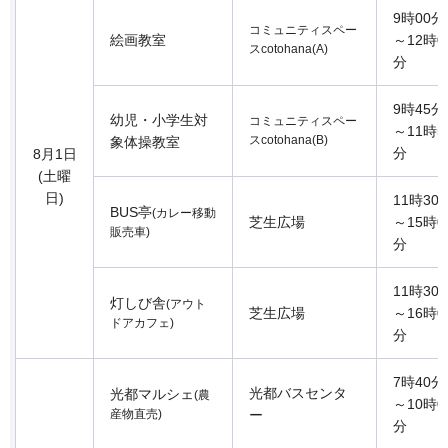
9時00分
コミュニティスペー
絵画教室
～12時0
スcotohana(A)
分
9時45分
幼児・小学生対
コミュニティスペー
～11時5
スcotohana(B)
象体操教室
分
8月1日
(土曜
日)
11時30
BUS亭
(カレー移動
芝生広場
～15時0
販売車)
分
11時30
灯しび舎
(アウト
芝生広場
～16時0
ドアカフェ)
分
7時40分
光都バスセンタ
光都マルシェ
(農
～10時0
産物直売)
ー
分