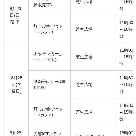
芝生広場
～15時0
動販売車)
分
8月23
日(日
曜日)
11時30
灯しび舎
(アウト
芝生広場
～16時0
ドアカフェ)
分
11時00
キッチンカー
(ル
芝生広場
～15時0
ーマニア料理)
分
8月25
11時30
BUS亭
(カレー移動
日(火
芝生広場
～15時0
販売車)
曜日)
分
11時30
灯しび舎
(アウト
芝生広場
～15時0
ドアカフェ)
分
8月28
18時00
光都ICTクラブ