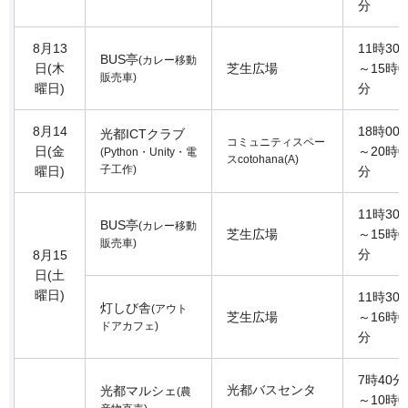
分
8月13
11時30
BUS亭
(カレー移動
日(木
芝生広場
～15時0
販売車)
曜日)
分
8月14
18時00
光都ICTクラブ
コミュニティスペー
日(金
～20時0
(Python・Unity・電
スcotohana(A)
子工作)
曜日)
分
11時30
BUS亭
(カレー移動
芝生広場
～15時0
販売車)
分
8月15
日(土
曜日)
11時30
灯しび舎
(アウト
芝生広場
～16時0
ドアカフェ)
分
7時40分
光都バスセンタ
光都マルシェ
(農
～10時0