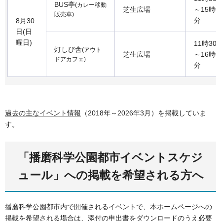
BUS亭
(カレー移動
芝生広場
～15時0
販売車)
分
8月30
日(日
曜日)
11時30
灯しび舎
(アウト
芝生広場
～16時0
ドアカフェ)
分
過去の主なイベント情報
（2018年～2026年3月）を掲載していま
す。
「播磨科学公園都市イベントスケジ
ュール」への掲載を希望される方へ
播磨科学公園都市内で開催されるイベントで、本ホームページへの
掲載を希望される場合は、添付の申出書をダウンロードのうえ必要