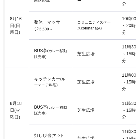
産物直売)
ー
分
8月16
10時00
整体・マッサー
コミュニティスペー
日(日
～20時0
スcotohana(A)
ジ
\5,500～
曜日)
分
11時30
BUS亭
(カレー移動
芝生広場
～15時0
販売車)
分
11時00
キッチンカー
(ル
芝生広場
～15時0
ーマニア料理)
分
8月18
11時30
BUS亭
(カレー移動
日(火
芝生広場
～15時0
販売車)
曜日)
分
11時30
灯しび舎
(アウト
芝生広場
～15時0