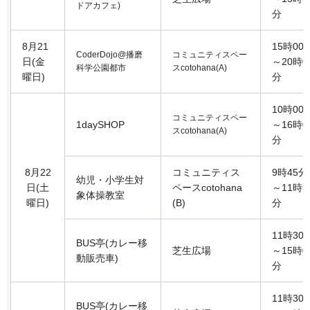
ドアカフェ)
分
8月21
15時00
CoderDojo@播磨
コミュニティスペー
日(金
～20時0
科学公園都市
スcotohana(A)
曜日)
分
10時00
コミュニティスペー
1daySHOP
～16時0
スcotohana(A)
分
8月22
コミュニティス
9時45分
幼児・小学生対
日(土
ペースcotohana
～11時5
象体操教室
曜日)
(B)
分
11時30
BUS亭(カレー移
芝生広場
～15時0
動販売車)
分
11時30
BUS亭(カレー移