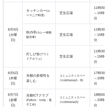
11時00
キッチンカー
(ル
芝生広場
～15時0
ーマニア料理)
分
8月4日
11時30
BUS亭
(カレー移動
(火曜
芝生広場
～15時0
販売車)
日)
分
11時30
灯しび舎
(アウト
芝生広場
～15時0
ドアカフェ)
分
8月6日
17時30
光都の多様性を
コミュニティスペー
(木曜
～20時0
スcotohana(A・B)
楽しむ
日)
分
8月7日
18時00
光都ICTクラブ
コミュニティスペー
(金曜
～20時0
(Python・Unity・電
スcotohana(A)
子工作)
日)
分