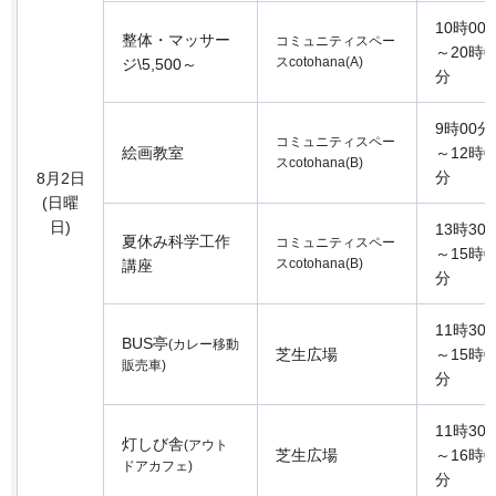
10時00
整体・マッサー
コミュニティスペー
～20時0
スcotohana(A)
ジ\5,500～
分
9時00分
コミュニティスペー
絵画教室
～12時0
スcotohana(B)
分
8月2日
(日曜
日)
13時30
夏休み科学工作
コミュニティスペー
～15時0
スcotohana(B)
講座
分
11時30
BUS亭
(カレー移動
芝生広場
～15時0
販売車)
分
11時30
灯しび舎
(アウト
芝生広場
～16時0
ドアカフェ)
分