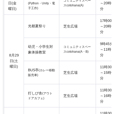
コミュニティスペー
日(金
～20時0
(Python・Unity・電
スcotohana(A)
子工作)
曜日)
分
17時00
光都夏祭り
芝生広場
～20時0
分
9時45分
幼児・小学生対
コミュニティスペー
～11時5
スcotohana(A・B)
象体操教室
分
8月29
日(土
曜日)
11時30
BUS亭
(カレー移動
芝生広場
～15時0
販売車)
分
11時30
灯しび舎
(アウト
芝生広場
～16時0
ドアカフェ)
分
11時30