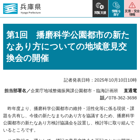
情報を
災害・安全
閲覧支援
探す
情報
第1回 播磨科学公園都市の新た
なあり方についての地域意見交
換会の開催
記者発表日時：2025年10月10日10時
担当部署名／
企業庁地域整備振興課公園都市・臨海計画班
直通電
話／
078-362-3698
昨年度より、播磨科学公園都市の維持・活性化等に係る現状・課
題を共有し、今後の新たなまちのあり方を協議するため、播磨科学
公園都市の新たなあり方検討協議会を設置し、検討等に取り組んで
いるところです。