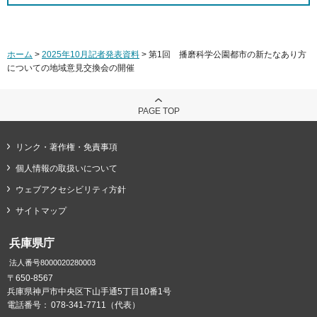
ホーム
>
2025年10月記者発表資料
> 第1回 播磨科学公園都市の新たなあり方
についての地域意見交換会の開催
PAGE TOP
リンク・著作権・免責事項
個人情報の取扱いについて
ウェブアクセシビリティ方針
サイトマップ
兵庫県庁
法人番号8000020280003
〒650-8567
兵庫県神戸市中央区下山手通5丁目10番1号
電話番号：
078-341-7711（代表）