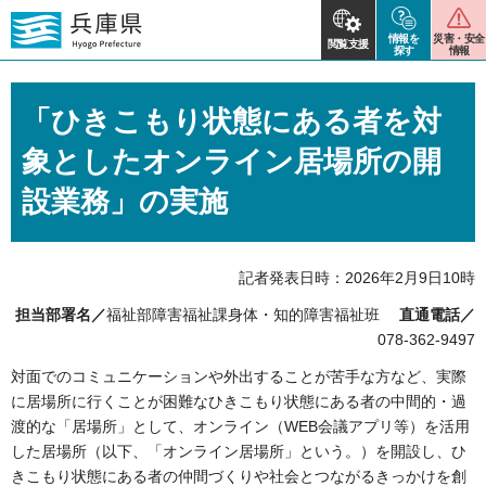
情報を
災害・安全
閲覧支援
探す
情報
「ひきこもり状態にある者を対
象としたオンライン居場所の開
設業務」の実施
記者発表日時：2026年2月9日10時
担当部署名／
福祉部障害福祉課身体・知的障害福祉班
直通電話／
078-362-9497
対面でのコミュニケーションや外出することが苦手な方など、実際
に居場所に行くことが困難なひきこもり状態にある者の中間的・過
渡的な「居場所」として、オンライン（WEB会議アプリ等）を活用
した居場所（以下、「オンライン居場所」という。）を開設し、ひ
きこもり状態にある者の仲間づくりや社会とつながるきっかけを創