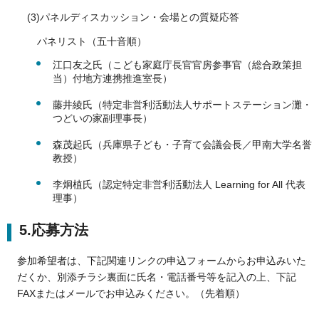
(3)パネルディスカッション・会場との質疑応答
パネリスト（五十音順）
江口友之氏（こども家庭庁長官官房参事官（総合政策担
当）付地方連携推進室長）
藤井綾氏（特定非営利活動法人サポートステーション灘・
つどいの家副理事長）
森茂起氏（兵庫県子ども・子育て会議会長／甲南大学名誉
教授）
李炯植氏（認定特定非営利活動法人 Learning for All 代表
理事）
5.応募方法
参加希望者は、下記関連リンクの申込フォームからお申込みいた
だくか、別添チラシ裏面に氏名・電話番号等を記入の上、下記
FAXまたはメールでお申込みください。（先着順）