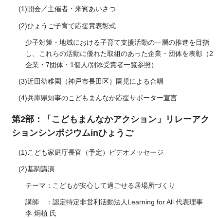
(1)開会／主催者・来賓あいさつ
(2)ひょうご子育て応援賞表彰式
少子対策・地域における子育て支援活動の一層の推進を目指
し、これらの活動に優れた取組のあった企業・団体を表彰（2
企業・7団体・1個人/別添受賞者一覧参照）
(3)近田幼稚園（神戸市長田区）園児による合唱
(4)兵庫県知事のこどもまんなか応援サポーター宣言
第2部：「こどもまんなかアクション」リレーアク
ションシンポジウムinひょうご
(1)こども家庭庁長官（予定）ビデオメッセージ
(2)基調講演
テーマ：こどもが安心して過ごせる居場所づくり
講師 ：認定特定非営利活動法人Learning for All 代表理事
李 炯植 氏