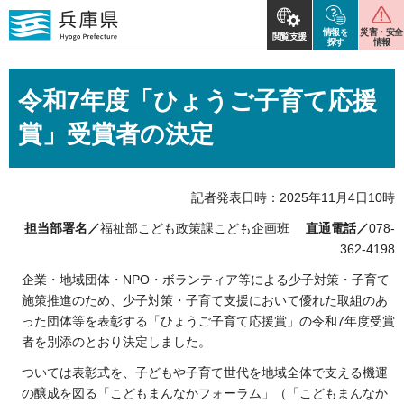
情報を
災害・安全
閲覧支援
探す
情報
令和7年度「ひょうご子育て応援
賞」受賞者の決定
記者発表日時：2025年11月4日10時
担当部署名／
福祉部こども政策課こども企画班
直通電話／
078-
362-4198
企業・地域団体・NPO・ボランティア等による少子対策・子育て
施策推進のため、少子対策・子育て支援において優れた取組のあ
った団体等を表彰する「ひょうご子育て応援賞」の令和7年度受賞
者を別添のとおり決定しました。
ついては表彰式を、子どもや子育て世代を地域全体で支える機運
の醸成を図る「こどもまんなかフォーラム」（「こどもまんなか