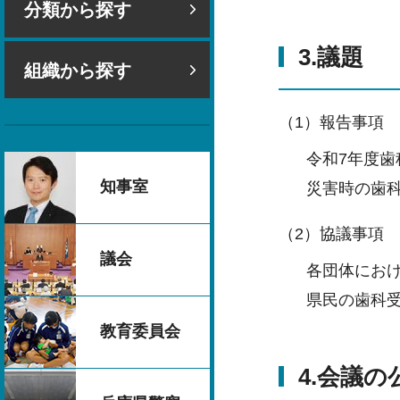
分類から探す
3.議題
組織から探す
（1）報告事項
令和7年度歯
知事室
災害時の歯
（2）協議事項
議会
各団体にお
県民の歯科
教育委員会
4.会議の