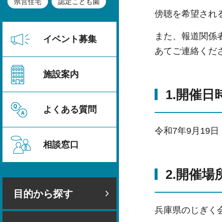
県営住宅
認定こども園
傍聴を希望され
また、報道関係
イベント募集
あてご連絡くだ
施設案内
1.開催日
よくある質問
令和7年9月19日
相談窓口
2.開催場
目的から探す
兵庫県のじぎく会