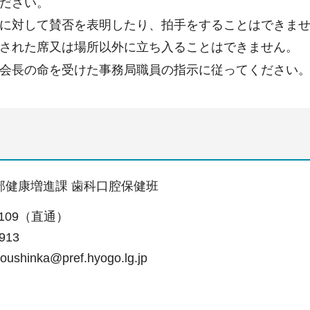
ださい。
に対して賛否を表明したり、拍手をすることはできま
された席又は場所以外に立ち入ることはできません。
会長の命を受けた事務局職員の指示に従ってください
部健康増進課 歯科口腔保健班
-9109（直通）
913
ushinka@pref.hyogo.lg.jp