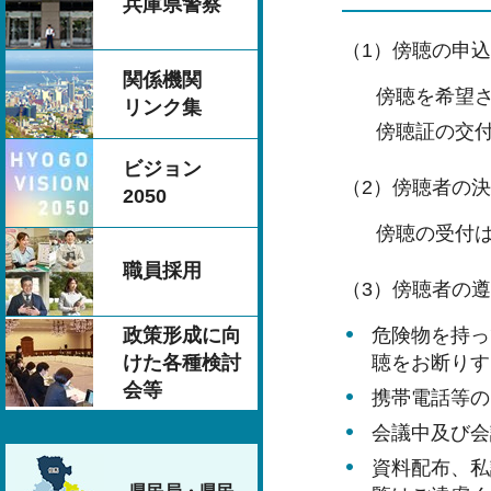
兵庫県警察
（1）傍聴の申
関係機関
傍聴を希望
リンク集
傍聴証の交
ビジョン
（2）傍聴者の
2050
傍聴の受付
職員採用
（3）傍聴者の
危険物を持っ
政策形成に向
聴をお断りす
けた各種検討
会等
携帯電話等の
会議中及び会
資料配布、私