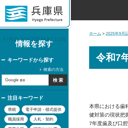
ホーム
>
2025年9
情報を探す
令和7
キーワードから探す
検索の方法
注目キーワード
本県における歯
県税
電子申請・様式提供
健対策の現状把
職員採用
入札・契約
7年度歯及び口