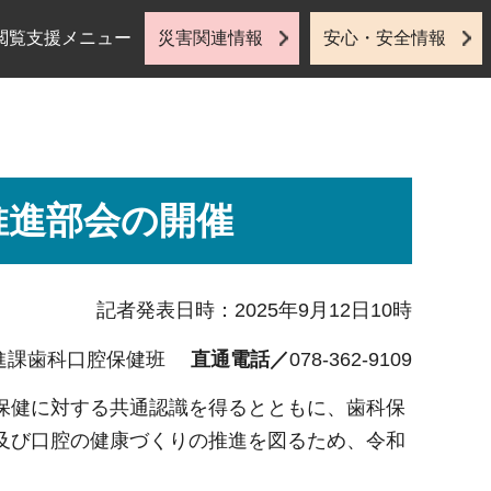
閲覧支援メニュー
災害関連情報
安心・安全情報
推進部会の開催
記者発表日時：2025年9月12日10時
進課歯科口腔保健班
直通電話／
078-362-9109
保健に対する共通認識を得るとともに、歯科保
及び口腔の健康づくりの推進を図るため、令和