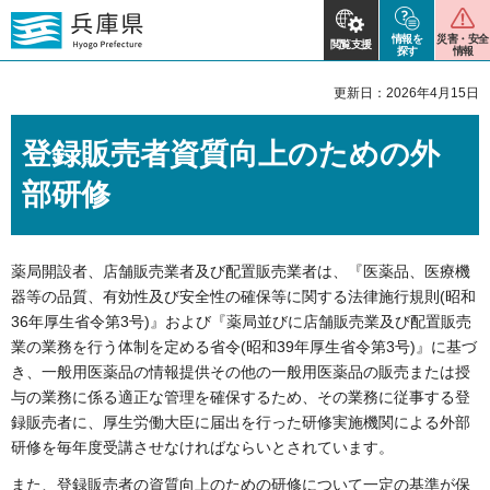
情報を
災害・安全
閲覧支援
探す
情報
更新日：2026年4月15日
登録販売者資質向上のための外
部研修
薬局開設者、店舗販売業者及び配置販売業者は、『医薬品、医療機
器等の品質、有効性及び安全性の確保等に関する法律施行規則(昭和
36年厚生省令第3号)』および『薬局並びに店舗販売業及び配置販売
業の業務を行う体制を定める省令(昭和39年厚生省令第3号)』に基づ
き、一般用医薬品の情報提供その他の一般用医薬品の販売または授
与の業務に係る適正な管理を確保するため、その業務に従事する登
録販売者に、厚生労働大臣に届出を行った研修実施機関による外部
研修を毎年度受講させなければならいとされています。
また、登録販売者の資質向上のための研修について一定の基準が保