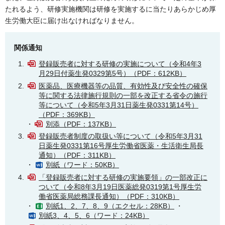
たれるよう、研修実施機関は研修を実施するに当たりあらかじめ厚
生労働大臣に届け出なければなりません。
関係通知
登録販売者に対する研修の実施について（令和4年3
月29日付薬生発0329第5号）（PDF：612KB）
医薬品、医療機器等の品質、有効性及び安全性の確保
等に関する法律施行規則の一部を改正する省令の施行
等について（令和5年3月31日薬生発0331第14号）
（PDF：369KB）
・
別添（PDF：137KB）
登録販売者制度の取扱い等について（令和5年3月31
日薬生発0331第16号厚生労働省医薬・生活衛生局長
通知）（PDF：311KB）
・
別紙（ワード：50KB）
「登録販売者に対する研修の実施要領」の一部改正に
ついて（令和8年3月19日医薬総発0319第1号厚生労
働省医薬局総務課長通知）（PDF：310KB）
・
別紙1、2、7、8、9（エクセル：28KB）
・
別紙3、4、5、6（ワード：24KB）