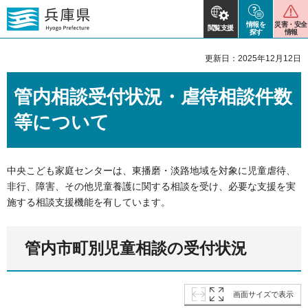
情報を
災害・安全
閲覧支援
探す
情報
更新日：2025年12月12日
管内相談受付状況・虐待相談件数
等について
中央こども家庭センターは、東播磨・淡路地域を対象に児童虐待、
非行、障害、その他児童養護に関する相談を受け、必要な支援を実
施する相談支援機能を有しています。
管内市町別児童相談の受付状況
画面サイズで表示