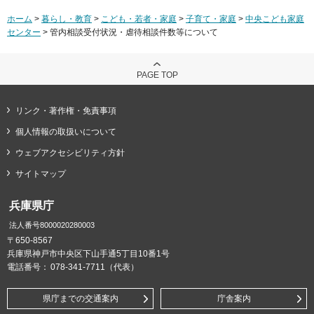
ホーム
>
暮らし・教育
>
こども・若者・家庭
>
子育て・家庭
>
中央こども家庭
センター
> 管内相談受付状況・虐待相談件数等について
PAGE TOP
リンク・著作権・免責事項
個人情報の取扱いについて
ウェブアクセシビリティ方針
サイトマップ
兵庫県庁
法人番号8000020280003
〒650-8567
兵庫県神戸市中央区下山手通5丁目10番1号
電話番号：
078-341-7711（代表）
県庁までの交通案内
庁舎案内