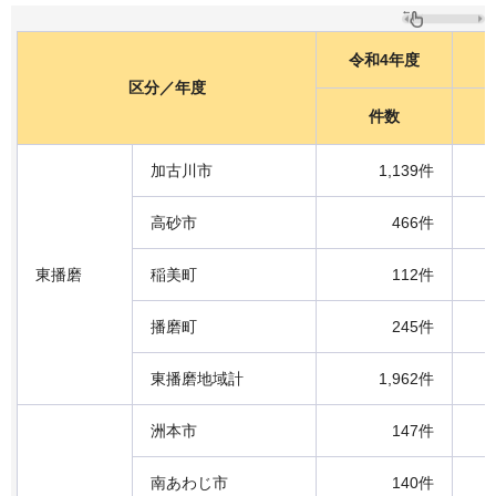
令和4年度
区分／年度
件数
加古川市
1,139件
高砂市
466件
東播磨
稲美町
112件
播磨町
245件
東播磨地域計
1,962件
洲本市
147件
南あわじ市
140件