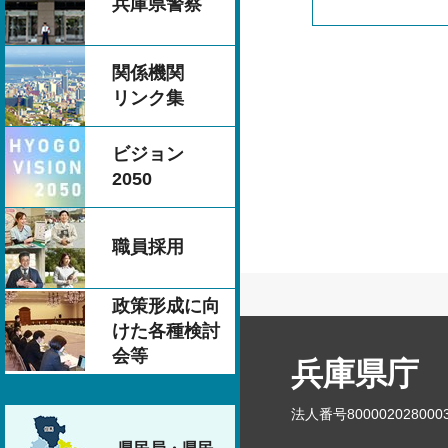
兵庫県警察
関係機関
リンク集
ビジョン
2050
職員採用
政策形成に向
けた各種検討
会等
兵庫県庁
法人番号800002028000