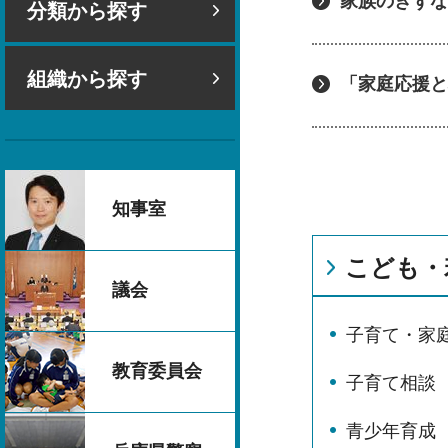
家族のきずな
分類から探す
組織から探す
「家庭応援と
知事室
こども・
議会
子育て・家
教育委員会
子育て相談
青少年育成