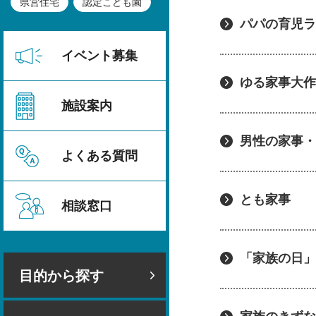
県営住宅
認定こども園
パパの育児ラ
イベント募集
ゆる家事大作
施設案内
男性の家事・
よくある質問
とも家事
相談窓口
「家族の日」
目的から探す