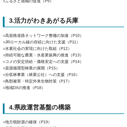
○ふるさと就職の促進（P9）
3.活⼒がわきあがる兵庫
○高規格道路ネットワーク整備の加速（P10）
○JRローカル線の存続に向けた支援（P11）
○水素社会の実現に向けた取組（P12）
○持続可能な農業・水産業振興の推進（P13）
○コメの安定供給・価格安定への支援（P14）
○資源循環型林業の展開（P15）
○分収林事業（林業公社）への支援（P16）
○鳥獣被害・特定外来生物対策（P17）
○地域DXの推進（P18）
4.県政運営基盤の構築
○地方税財源の確保（P19）