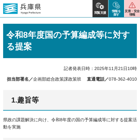
情報を
災害・安全
閲覧支援
探す
情報
令和8年度国の予算編成等に対す
る提案
記者発表日時：2025年11月21日10時
担当部署名／
企画部総合政策課政策班
直通電話／
078-362-4010
1.趣旨等
県政の課題解決に向け、令和8年度の国の予算編成等に対する提案活
動を実施