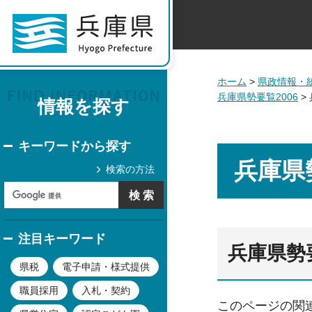
ホーム
>
県政情報・
兵庫県勢要覧2006
>
情報を探す
キーワードから探す
兵庫県
検索の方法
注目キーワード
兵庫県勢
県税
電子申請・様式提供
職員採用
入札・契約
このページの関