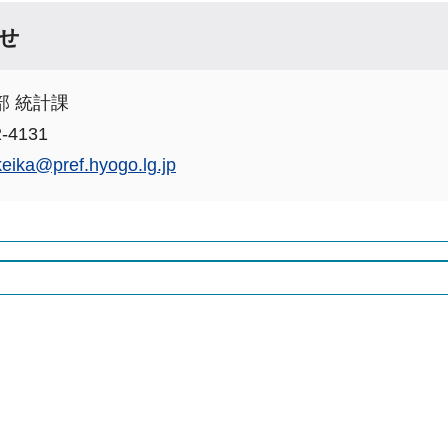
せ
部 統計課
-4131
keika@pref.hyogo.lg.jp