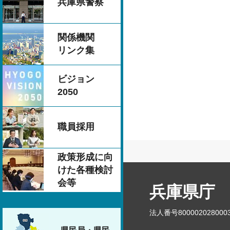
兵庫県警察
関係機関
リンク集
ビジョン
2050
職員採用
政策形成に向
けた各種検討
会等
兵庫県庁
法人番号800002028000