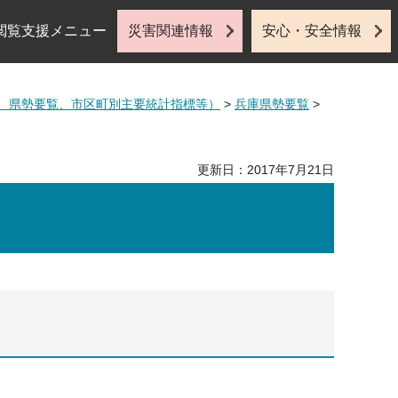
閲覧支援メニュー
災害関連情報
安心・安全情報
、県勢要覧、市区町別主要統計指標等）
>
兵庫県勢要覧
>
更新日：2017年7月21日