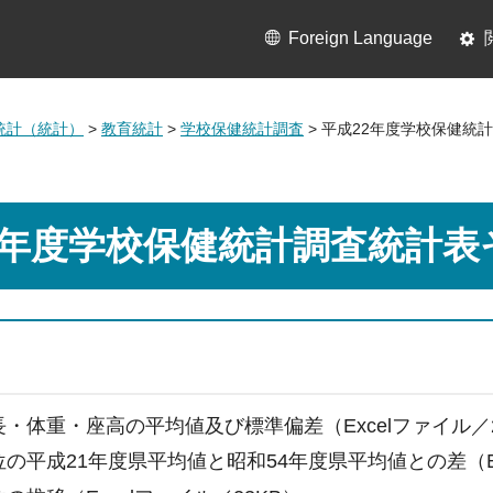
Foreign Language
統計（統計）
>
教育統計
>
学校保健統計調査
> 平成22年度学校保健統
2年度学校保健統計調査統計表
長・体重・座高の平均値及び標準偏差（Excelファイル／2
位の平成21年度県平均値と昭和54年度県平均値との差（Ex