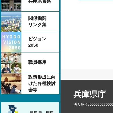
兵庫県警察
関係機関
リンク集
ビジョン
2050
職員採用
政策形成に向
けた各種検討
会等
兵庫県庁
法人番号800002028000