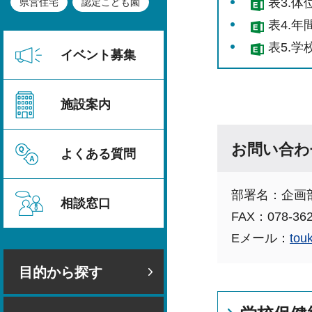
表3.体
県営住宅
認定こども園
表4.年
表5.学
イベント募集
施設案内
お問い合わ
よくある質問
部署名：企画
相談窓口
FAX：078-362
Eメール：
tou
目的から探す