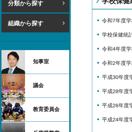
学校保健
分類から探す
令和7年度
組織から探す
学校保健統
令和4年度
知事室
令和2年度
平成30年度
議会
平成28年度
平成26年度
教育委員会
平成24年度