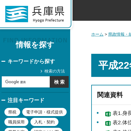
ホーム
>
県政情報・
情報を探す
キーワードから探す
平成2
検索の方法
関連資料
注目キーワード
県税
電子申請・様式提供
表1.身
職員採用
入札・契約
表2.体