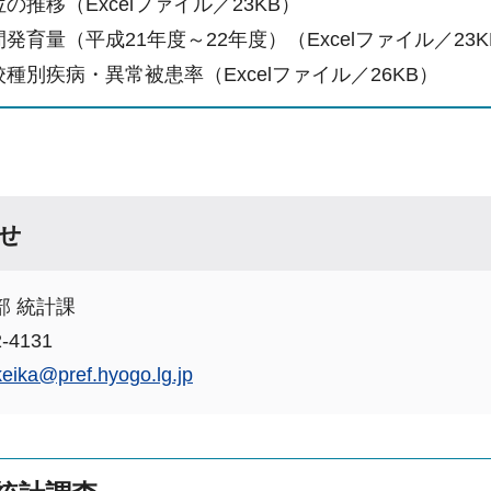
位の推移（Excelファイル／23KB）
間発育量（平成21年度～22年度）（Excelファイル／23K
校種別疾病・異常被患率（Excelファイル／26KB）
せ
部 統計課
-4131
keika@pref.hyogo.lg.jp