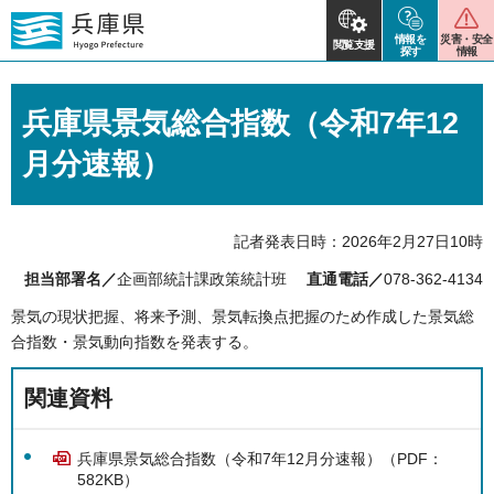
情報を
災害・安全
閲覧支援
探す
情報
兵庫県景気総合指数（令和7年12
月分速報）
記者発表日時：2026年2月27日10時
担当部署名／
企画部統計課政策統計班
直通電話／
078-362-4134
景気の現状把握、将来予測、景気転換点把握のため作成した景気総
合指数・景気動向指数を発表する。
関連資料
兵庫県景気総合指数（令和7年12月分速報）（PDF：
582KB）