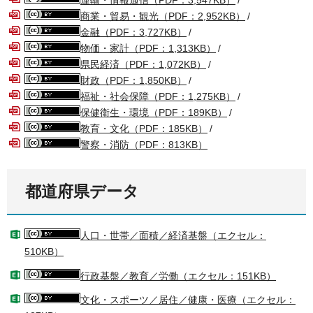
運輸・情報通信（PDF：3,547KB）
/
商業・貿易・観光（PDF：2,952KB）
/
金融（PDF：3,727KB）
/
物価・家計（PDF：1,313KB）
/
県民経済（PDF：1,072KB）
/
財政（PDF：1,850KB）
/
福祉・社会保障（PDF：1,275KB）
/
保健衛生・環境（PDF：189KB）
/
教育・文化（PDF：185KB）
/
警察・消防（PDF：813KB）
都道府県データ
人口・世帯／面積／経済基盤（エクセル：
510KB）
行政基盤／教育／労働（エクセル：151KB）
文化・スポーツ／居住／健康・医療（エクセル：