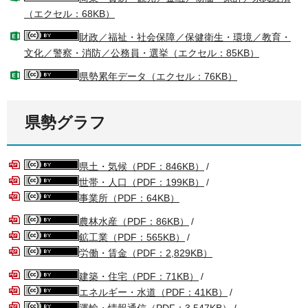
（エクセル：68KB）
財政／福祉・社会保障／保健衛生・環境／教育・
文化／警察・消防／公務員・選挙（エクセル：85KB）
県勢累年データ（エクセル：76KB）
県勢グラフ
県土・気候（PDF：846KB）
/
世帯・人口（PDF：199KB）
/
事業所（PDF：64KB）
農林水産（PDF：86KB）
/
鉱工業（PDF：565KB）
/
労働・賃金（PDF：2,829KB）
建築・住宅（PDF：71KB）
/
エネルギー・水道（PDF：41KB）
/