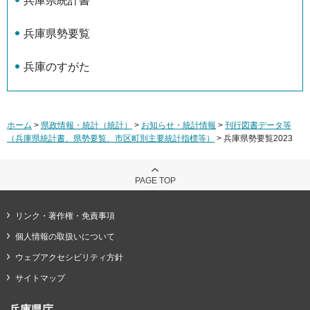
兵庫県統計書
兵庫県勢要覧
兵庫のすがた
ホーム
>
県政情報・統計（統計）
>
お知らせ・統計情報
>
刊行図書データ等
（兵庫県統計書、県勢要覧、市区町別主要統計指標等）
> 兵庫県勢要覧2023
PAGE TOP
リンク・著作権・免責事項
個人情報の取扱いについて
ウェブアクセシビリティ方針
サイトマップ
兵庫県庁