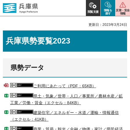
情報を
災害・安全
閲覧支援
探す
情報
更新日：2023年3月24日
兵庫県勢要覧2023
県勢データ
ご利用にあたって（PDF：65KB）
県土・気象／世帯・人口／事業所／農林水産／鉱
工業／労働・賃金（エクセル：84KB）
建築住宅／エネルギー・水道／運輸・情報通信
（エクセル：41KB）
商業・貿易・観光／金融／物価・家計／県民経済