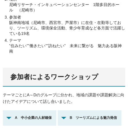
尼崎リサーチ・インキュベーションセンター 1階多目的ホー
ル （尼崎市）
参加者
阪神南地域（尼崎市、西宮市、芦屋市）に在住・在勤等してお
り、ツーリズム、環境保全活動、青少年育成など各方面で活躍し
ている19名
テーマ
”住みたい””働きたい””訪ねたい” 未来に繋がる 魅力ある阪神
南
参加者によるワークショップ
テーマごとにA～Dのグループに分かれ、地域の課題や課題解決に向
けたアイデアについて話し合いました。
A 中小企業の人材確保
B ツーリズムによる魅力発信