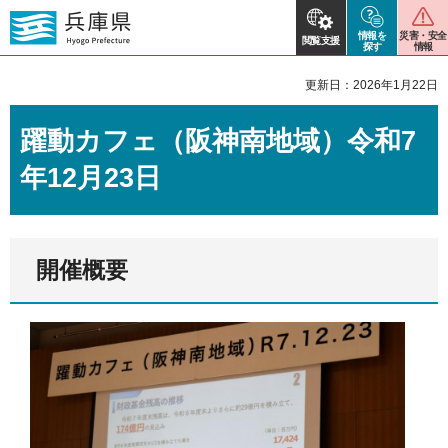
情報を
災害・安全
閲覧支援
探す
情報
更新日：2026年1月22日
躍動カフェ（阪神南地域）令和7
年12月23日
開催概要