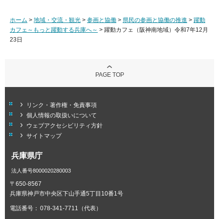
ホーム
>
地域・交流・観光
>
参画と協働
>
県民の参画と協働の推進
>
躍動
カフェ～もっと躍動する兵庫へ～
> 躍動カフェ（阪神南地域）令和7年12月
23日
PAGE TOP
リンク・著作権・免責事項
個人情報の取扱いについて
ウェブアクセシビリティ方針
サイトマップ
兵庫県庁
法人番号8000020280003
〒650-8567
兵庫県神戸市中央区下山手通5丁目10番1号
電話番号：
078-341-7711（代表）