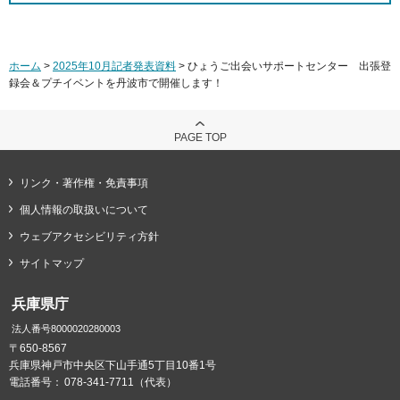
ホーム
>
2025年10月記者発表資料
> ひょうご出会いサポートセンター 出張登
録会＆プチイベントを丹波市で開催します！
PAGE TOP
リンク・著作権・免責事項
個人情報の取扱いについて
ウェブアクセシビリティ方針
サイトマップ
兵庫県庁
法人番号8000020280003
〒650-8567
兵庫県神戸市中央区下山手通5丁目10番1号
電話番号：
078-341-7711（代表）