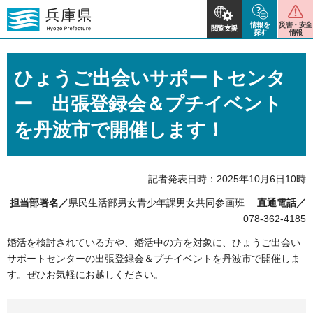
情報を
災害・安全
閲覧支援
探す
情報
ひょうご出会いサポートセンタ
ー 出張登録会＆プチイベント
を丹波市で開催します！
記者発表日時：2025年10月6日10時
担当部署名／
県民生活部男女青少年課男女共同参画班
直通電話／
078-362-4185
婚活を検討されている方や、婚活中の方を対象に、ひょうご出会い
サポートセンターの出張登録会＆プチイベントを丹波市で開催しま
す。ぜひお気軽にお越しください。