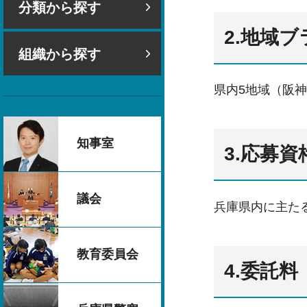
分類から探す
2.地域
組織から探す
県内5地域（阪
知事室
3.応募資
議会
兵庫県内に主た
教育委員会
4.委託料