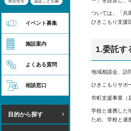
ー」を設置し、
県営住宅
認定こども園
ついては、「兵
ひきこもり支援
イベント募集
施設案内
1.委託
よくある質問
地域相談会、訪
ひきこもりサポ
相談窓口
市町支援事業（
学校と連携した
目的から探す
ため、学校と連