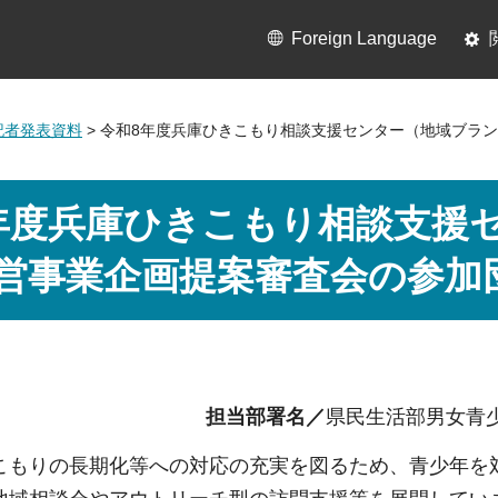
Foreign Language
月記者発表資料
> 令和8年度兵庫ひきこもり相談支援センター（地域ブラ
年度兵庫ひきこもり相談支援
営事業企画提案審査会の参加
担当部署名／
県民生活部男女青
こもりの長期化等への対応の充実を図るため、青少年を