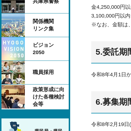
兵庫県警察
金4,250,000
3,100,000
関係機関
※なお、金額は
リンク集
ビジョン
5.委託期
2050
職員採用
令和8年4月1日
政策形成に向
けた各種検討
6.募集期
会等
令和8年2月19日