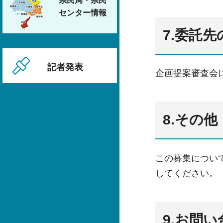
県民局・県民
センター情報
7.委託先
記者発表
企画提案審査会
8.その他
この募集につい
してください。
9.お問