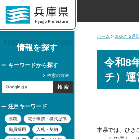
ホーム
>
2026年2
情報を探す
令和8
キーワードから探す
チ）運
検索の方法
注目キーワード
県税
電子申請・様式提供
本県では、ひき
職員採用
入札・契約