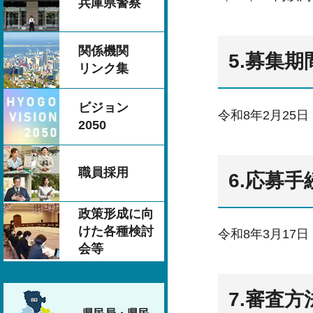
兵庫県警察
関係機関
5.募集期
リンク集
ビジョン
令和8年2月25
2050
職員採用
6.応募手
政策形成に向
けた各種検討
令和8年3月17
会等
7.審査方