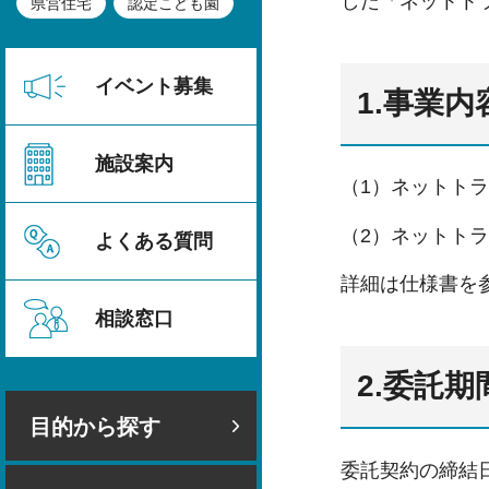
した「ネットト
県営住宅
認定こども園
イベント募集
1.事業内
施設案内
（1）ネットト
（2）ネットト
よくある質問
詳細は仕様書を
相談窓口
2.委託期
目的から探す
委託契約の締結日