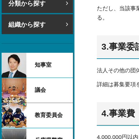
分類から探す
ただし、当該事
る。
組織から探す
3.事業
知事室
法人その他の団
詳細は募集要項
議会
4.事業費
教育委員会
4,000,000