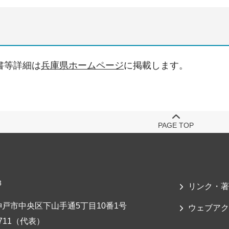
書等詳細は
兵庫県ホームページ
に掲載します。
PAGE TOP
3
リンク・著
戸市中央区下山手通5丁目10番1号
ウェブアク
-7711（代表）