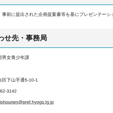
、事前に提出された企画提案書等を基にプレゼンテーシ
合わせ先・事務局
部男女青少年課
下山手通5-10-1
2-3142
ishounen@pref.hyogo.lg.jp