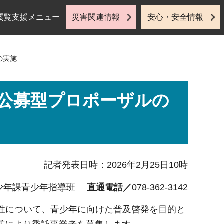
閲覧支援メニュー
災害関連情報
安心・安全情報
の実施
公募型プロポーザルの
記者発表日時：2026年2月25日10時
少年課青少年指導班
直通電話／
078-362-3142
性について、青少年に向けた普及啓発を目的と