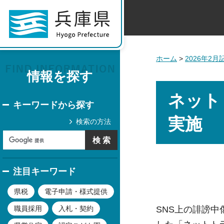
ホーム
>
2026年2
情報を探す
ネット
キーワードから探す
実施
検索の方法
注目キーワード
県税
電子申請・様式提供
SNS上の誹謗
職員採用
入札・契約