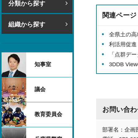
分類から探す
関連ページ
組織から探す
全県土の高
利活用促進
「点群デー
3DDB View
知事室
議会
お問い合わ
教育委員会
部署名：企画