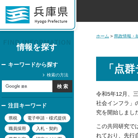
ホーム
>
県政情報・
情報を探す
キーワードから探す
「点群
検索の方法
令和5年12月
社会インフラ」
注目キーワード
究を開始しまし
県税
電子申請・様式提供
この共同研究で
職員採用
入札・契約
れており、先行