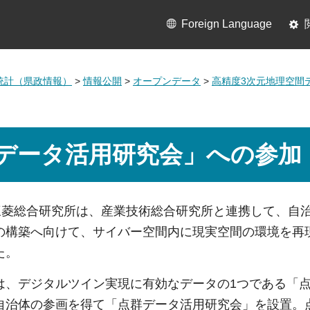
Foreign Language
統計（県政情報）
>
情報公開
>
オープンデータ
>
高精度3次元地理空間
データ活用研究会」への参加
、三菱総合研究所は、産業技術総合研究所と連携して、自
の構築へ向けて、サイバー空間内に現実空間の環境を再
た。
は、デジタルツイン実現に有効なデータの1つである「
自治体の参画を得て「点群データ活用研究会」を設置。