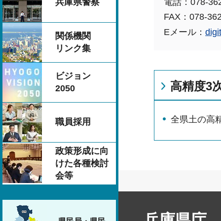
電話：078-362
兵庫県警察
FAX：078-362
Eメール：
digi
関係機関
リンク集
ビジョン
高精度3
2050
全県土の高
職員採用
政策形成に向
けた各種検討
会等
兵庫県庁