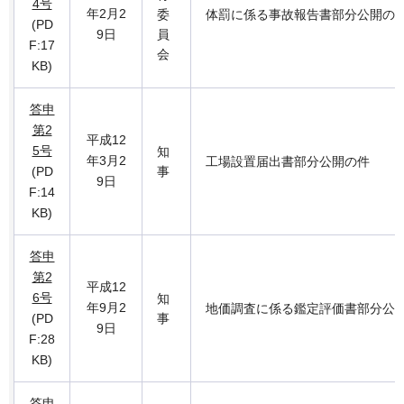
4号
年2月2
委
体罰に係る事故報告書部分公開の
(PD
9日
員
F:17
会
KB)
答申
第2
平成12
5号
知
年3月2
工場設置届出書部分公開の件
(PD
事
9日
F:14
KB)
答申
第2
平成12
6号
知
年9月2
地価調査に係る鑑定評価書部分公
(PD
事
9日
F:28
KB)
答申