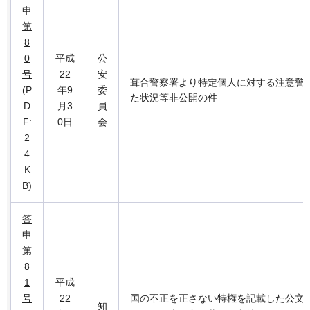
申
第
8
0
平成
公
号
22
安
葺合警察署より特定個人に対する注意警
(P
年9
委
た状況等非公開の件
D
月3
員
F:
0日
会
2
4
K
B)
答
申
第
8
1
平成
号
22
国の不正を正さない特権を記載した公文
知