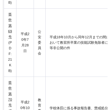
B)
答
申
第
69
公
平成2
号
安
平成18年10月から同年12月までの間
0年7
(P
委
おいて教習所卒業の技能試験免除者に
月28
員
等非公開の件
D
日
会
F:
21
K
B)
答
申
第
70
教
平成2
号
育
0年10
学校体罰に係る事故報告書、懲戒処分