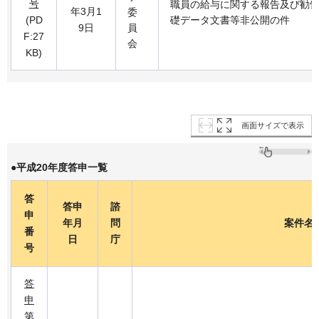
号
職員の給与に関する報告及び勧告
年3月1
委
(PD
礎データ文書等非公開の件
9日
員
F:27
会
KB)
画面サイズで表示
●平成20年度答申一覧
答
答申
諮
申
年月
問
案件名
番
日
庁
号
答
申
第