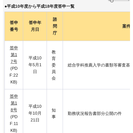
●平成10年度から平成18年度答申一覧
諮
答申
答申年
問
案件
番号
月日
庁
答申
教
第1
平成10
育
7号
年5月1
委
総合学科推薦入学の書類等審査基
(PD
日
員
F:22
会
KB)
答申
第1
平成10
8号
知
年10月
勤務状況報告書部分公開の件
(PD
事
21日
F:11
KB)