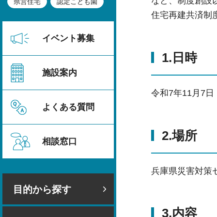
など、制度創設
県営住宅
認定こども園
住宅再建共済制
イベント募集
1.日時
施設案内
令和7年11月7日
よくある質問
2.場所
相談窓口
兵庫県災害対策
目的から探す
3.内容