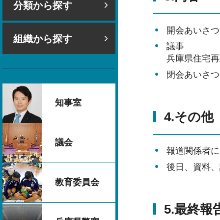
分類から探す
開会あいさつ
組織から探す
議事
兵庫県住宅再
閉会あいさつ
知事室
4.その他
議会
報道関係者に
後日、資料、
教育委員会
5.最終