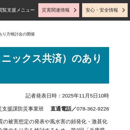
閲覧支援メニュー
災害関連情報
安心・安全情報
あり方検討会の開催
ェニックス共済）のあり
記者発表日時：2025年11月5日10時
災支援課防災事業班
直通電話／
078-362-9226
震の被害想定の発表や風水害の頻発化・激甚化