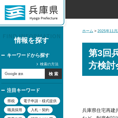
ホーム
>
2025年1
情報を探す
第3回
キーワードから探す
方検討
検索の方法
注目キーワード
県税
電子申請・様式提供
兵庫県住宅再建
職員採用
入札・契約