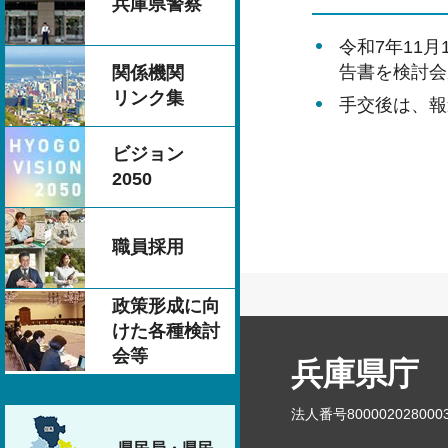
兵庫県警察
令和7年11
告書を検討会
関係機関
リンク集
手交後は、報
ビジョン
2050
職員採用
政策形成に向
けた各種検討
会等
兵庫県庁
法人番号800002028000