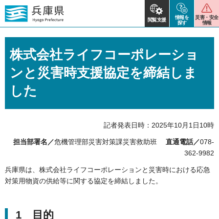
情報を
災害・安全
閲覧支援
探す
情報
株式会社ライフコーポレーショ
ンと災害時支援協定を締結しま
した
記者発表日時：2025年10月1日10時
担当部署名／
危機管理部災害対策課災害救助班
直通電話／
078-
362-9982
兵庫県は、株式会社ライフコーポレーションと災害時における応急
対策用物資の供給等に関する協定を締結しました。
1 目的