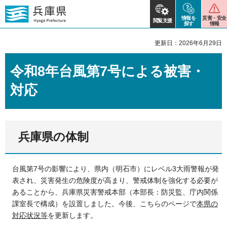
情報を
災害・安全
閲覧支援
探す
情報
更新日：2026年6月29日
令和8年台風第7号による被害・
対応
兵庫県の体制
台風第7号の影響により、県内（明石市）にレベル3大雨警報が発
表され、災害発生の危険度が高まり、警戒体制を強化する必要が
あることから、兵庫県災害警戒本部（本部長：防災監、庁内関係
課室長で構成）を設置しました。今後、こちらのページで
本県の
対応状況等
を更新します。